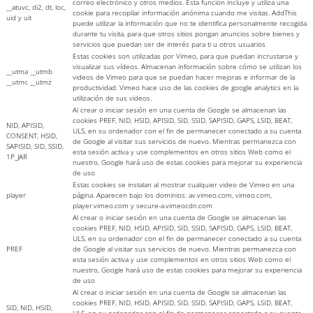
correo electrónico y otros medios. Esta función incluye y utiliza una
__atuvc, di2, dt, loc,
cookie para recopilar información anónima cuando me visitas. AddThis
uid y uit
puede utilizar la información que no te identifica personalmente recogida
durante tu visita, para que otros sitios pongan anuncios sobre bienes y
servicios que puedan ser de interés para ti u otros usuarios
Estas cookies son utilizadas por Vimeo, para que puedan incrustarse y
visualizar sus vídeos. Almacenan información sobre cómo se utilizan los
__utma __utmb
videos de Vimeo para que se puedan hacer mejoras e informar de la
__utmc __utmz
productividad. Vimeo hace uso de las cookies de google analytics en la
utilización de sus videos.
Al crear o iniciar sesión en una cuenta de Google se almacenan las
cookies PREF, NID, HSID, APISID, SID, SSID, SAPISID, GAPS, LSID, BEAT,
NID, APISID,
ULS, en su ordenador con el fin de permanecer conectado a su cuenta
CONSENT, HSID,
de Google al visitar sus servicios de nuevo. Mientras permanezca con
SAPISID, SID, SSID,
esta sesión activa y use complementos en otros sitios Web como el
1P_JAR
nuestro, Google hará uso de estas cookies para mejorar su experiencia
de uso
Estas cookies se instalan al mostrar cualquier video de Vimeo en una
player
página. Aparecen bajo los dominios: av.vimeo.com, vimeo.com,
player.vimeo.com y secure-a.vimeocdn.com
Al crear o iniciar sesión en una cuenta de Google se almacenan las
cookies PREF, NID, HSID, APISID, SID, SSID, SAPISID, GAPS, LSID, BEAT,
ULS, en su ordenador con el fin de permanecer conectado a su cuenta
PREF
de Google al visitar sus servicios de nuevo. Mientras permanezca con
esta sesión activa y use complementos en otros sitios Web como el
nuestro, Google hará uso de estas cookies para mejorar su experiencia
de uso
Al crear o iniciar sesión en una cuenta de Google se almacenan las
cookies PREF, NID, HSID, APISID, SID, SSID, SAPISID, GAPS, LSID, BEAT,
SID, NID, HSID,
ULS, en su ordenador con el fin de permanecer conectado a su cuenta