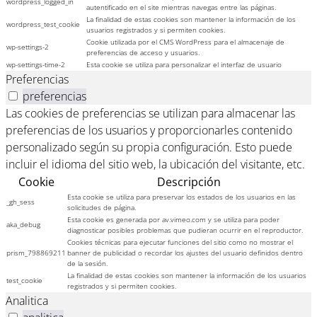
wordpress_logged_in
autentificado en el site mientras navegas entre las páginas.
La finalidad de estas cookies son mantener la información de los
wordpress_test_cookie
usuarios registrados y si permiten cookies.
Cookie utilizada por el CMS WordPress para el almacenaje de
wp-settings-2
preferencias de acceso y usuarios.
wp-settings-time-2
Esta cookie se utiliza para personalizar el interfaz de usuario
Preferencias
preferencias
Las cookies de preferencias se utilizan para almacenar las
preferencias de los usuarios y proporcionarles contenido
personalizado según su propia configuración. Esto puede
incluir el idioma del sitio web, la ubicación del visitante, etc.
Cookie
Descripción
Esta cookie se utiliza para preservar los estados de los usuarios en las
_gh_sess
solicitudes de página.
Esta cookie es generada por av.vimeo.com y se utiliza para poder
aka_debug
diagnosticar posibles problemas que pudieran ocurrir en el reproductor.
Cookies técnicas para ejecutar funciones del sitio como no mostrar el
prism_798869211
banner de publicidad o recordar los ajustes del usuario definidos dentro
de la sesión.
La finalidad de estas cookies son mantener la información de los usuarios
test_cookie
registrados y si permiten cookies.
Analitica