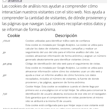
analitica
Las cookies de análisis nos ayudan a comprender cómo
interactúan nuestros visitantes con el sitio web. Nos ayuda a
comprender la cantidad de visitantes, de dónde provienen y
las páginas que navegan. Las cookies recopilan estos datos y
se informan de forma anónima.
Cookie
Descripción
_cfduid
Cookies utilizadas para identificar tráfico web de confianza
Esta cookie es instalada por Google Analytics. La cookie se utiliza para
calcular los datos de visitantes, sesiones, campañas y realizar un
_ga
seguimiento del uso del sitio para el informe analítico del sitio. Las
cookies almacenan información de forma anónima y asignan un número
generado aleatoriamente para identificar visitantes únicos.
_gat_gtag
Código de identificación del sitio web para el seguimiento de visitas.
Esta cookie es instalada por Google Analytics. La cookie se utiliza para
almacenar información sobre cómo los visitantes usan un sitio web y
_gid
ayuda a crear un informe analítico de cómo funciona. Los datos
recopilados, incluidos el número de visitantes, la fuente de donde
provienen y las páginas, aparecen de forma anónima.
Cookie Hotjar. Esta cookie se establece cuando el cliente llega por
primera vez a una página con el script Hotjar. Se utiliza para conservar la
_hjid
identificación de usuario aleatoria, exclusiva de ese sitio en el navegador.
Esto garantiza que el comportamiento en visitas posteriores al mismo
sitio se atribuirá a la misma ID de usuario.
Esta cookie está configurada para que Hotjar sepa si ese visitante está
_hjIncludedInSample
incluido en la muestra que se utiliza para generar mapas de calor,