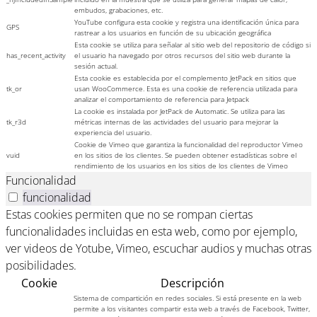
embudos, grabaciones, etc.
YouTube configura esta cookie y registra una identificación única para
GPS
rastrear a los usuarios en función de su ubicación geográfica
Esta cookie se utiliza para señalar al sitio web del repositorio de código si
has_recent_activity
el usuario ha navegado por otros recursos del sitio web durante la
sesión actual.
Esta cookie es establecida por el complemento JetPack en sitios que
tk_or
usan WooCommerce. Esta es una cookie de referencia utilizada para
analizar el comportamiento de referencia para Jetpack
La cookie es instalada por JetPack de Automatic. Se utiliza para las
tk_r3d
métricas internas de las actividades del usuario para mejorar la
experiencia del usuario.
Cookie de Vimeo que garantiza la funcionalidad del reproductor Vimeo
vuid
en los sitios de los clientes. Se pueden obtener estadísticas sobre el
rendimiento de los usuarios en los sitios de los clientes de Vimeo
Funcionalidad
funcionalidad
Estas cookies permiten que no se rompan ciertas
funcionalidades incluidas en esta web, como por ejemplo,
ver videos de Yotube, Vimeo, escuchar audios y muchas otras
posibilidades.
Cookie
Descripción
Sistema de compartición en redes sociales. Si está presente en la web
permite a los visitantes compartir esta web a través de Facebook, Twitter,