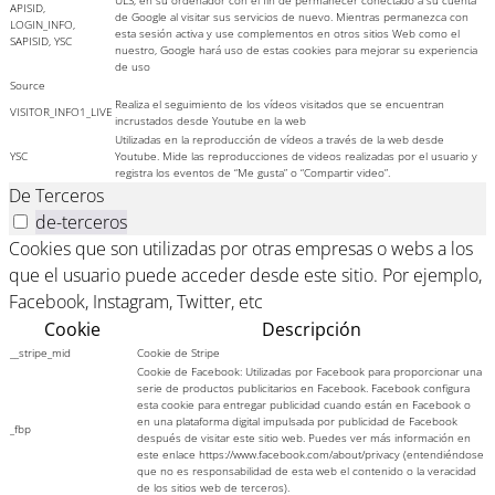
APISID,
de Google al visitar sus servicios de nuevo. Mientras permanezca con
LOGIN_INFO,
esta sesión activa y use complementos en otros sitios Web como el
SAPISID, YSC
nuestro, Google hará uso de estas cookies para mejorar su experiencia
de uso
Source
Realiza el seguimiento de los vídeos visitados que se encuentran
VISITOR_INFO1_LIVE
incrustados desde Youtube en la web
Utilizadas en la reproducción de vídeos a través de la web desde
YSC
Youtube. Mide las reproducciones de videos realizadas por el usuario y
registra los eventos de “Me gusta” o “Compartir video”.
De Terceros
de-terceros
Cookies que son utilizadas por otras empresas o webs a los
que el usuario puede acceder desde este sitio. Por ejemplo,
Facebook, Instagram, Twitter, etc
Cookie
Descripción
__stripe_mid
Cookie de Stripe
Cookie de Facebook: Utilizadas por Facebook para proporcionar una
serie de productos publicitarios en Facebook. Facebook configura
esta cookie para entregar publicidad cuando están en Facebook o
en una plataforma digital impulsada por publicidad de Facebook
_fbp
después de visitar este sitio web. Puedes ver más información en
este enlace https://www.facebook.com/about/privacy (entendiéndose
que no es responsabilidad de esta web el contenido o la veracidad
de los sitios web de terceros).