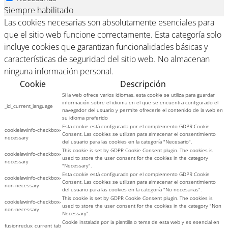
Siempre habilitado
Las cookies necesarias son absolutamente esenciales para
que el sitio web funcione correctamente. Esta categoría solo
incluye cookies que garantizan funcionalidades básicas y
características de seguridad del sitio web. No almacenan
ninguna información personal.
Cookie
Descripción
Si la web ofrece varios idiomas, esta cookie se utiliza para guardar
información sobre el idioma en el que se encuentra configurado el
_icl_current_language
navegador del usuario y permite ofrecerle el contenido de la web en
su idioma preferido
Esta cookie está configurada por el complemento GDPR Cookie
cookielawinfo-checkbox-
Consent. Las cookies se utilizan para almacenar el consentimiento
necessary
del usuario para las cookies en la categoría "Necesario".
This cookie is set by GDPR Cookie Consent plugin. The cookies is
cookielawinfo-checkbox-
used to store the user consent for the cookies in the category
necessary
"Necessary".
Esta cookie está configurada por el complemento GDPR Cookie
cookielawinfo-checkbox-
Consent. Las cookies se utilizan para almacenar el consentimiento
non-necessary
del usuario para las cookies en la categoría "No necesarias".
This cookie is set by GDPR Cookie Consent plugin. The cookies is
cookielawinfo-checkbox-
used to store the user consent for the cookies in the category "Non
non-necessary
Necessary".
Cookie instalada por la plantilla o tema de esta web y es esencial en
fusionredux_current_tab