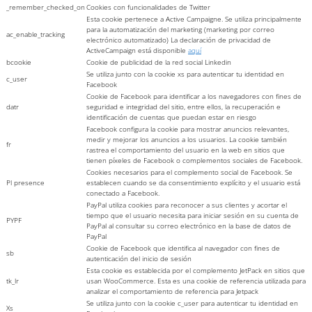
_remember_checked_on
Cookies con funcionalidades de Twitter
Esta cookie pertenece a Active Campaigne. Se utiliza principalmente
para la automatización del marketing (marketing por correo
ac_enable_tracking
electrónico automatizado) La declaración de privacidad de
ActiveCampaign está disponible
aquí
bcookie
Cookie de publicidad de la red social Linkedin
Se utiliza junto con la cookie xs para autenticar tu identidad en
c_user
Facebook
Cookie de Facebook para identificar a los navegadores con fines de
datr
seguridad e integridad del sitio, entre ellos, la recuperación e
identificación de cuentas que puedan estar en riesgo
Facebook configura la cookie para mostrar anuncios relevantes,
medir y mejorar los anuncios a los usuarios. La cookie también
fr
rastrea el comportamiento del usuario en la web en sitios que
tienen píxeles de Facebook o complementos sociales de Facebook.
Cookies necesarios para el complemento social de Facebook. Se
Pl presence
establecen cuando se da consentimiento explícito y el usuario está
conectado a Facebook.
PayPal utiliza cookies para reconocer a sus clientes y acortar el
tiempo que el usuario necesita para iniciar sesión en su cuenta de
PYPF
PayPal al consultar su correo electrónico en la base de datos de
PayPal
Cookie de Facebook que identifica al navegador con fines de
sb
autenticación del inicio de sesión
Esta cookie es establecida por el complemento JetPack en sitios que
tk_lr
usan WooCommerce. Esta es una cookie de referencia utilizada para
analizar el comportamiento de referencia para Jetpack
Se utiliza junto con la cookie c_user para autenticar tu identidad en
Xs