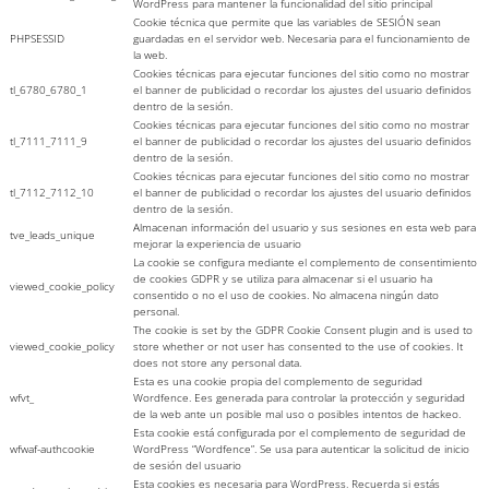
WordPress para mantener la funcionalidad del sitio principal
Cookie técnica que permite que las variables de SESIÓN sean
PHPSESSID
guardadas en el servidor web. Necesaria para el funcionamiento de
la web.
Cookies técnicas para ejecutar funciones del sitio como no mostrar
tl_6780_6780_1
el banner de publicidad o recordar los ajustes del usuario definidos
dentro de la sesión.
Cookies técnicas para ejecutar funciones del sitio como no mostrar
tl_7111_7111_9
el banner de publicidad o recordar los ajustes del usuario definidos
dentro de la sesión.
Cookies técnicas para ejecutar funciones del sitio como no mostrar
tl_7112_7112_10
el banner de publicidad o recordar los ajustes del usuario definidos
dentro de la sesión.
Almacenan información del usuario y sus sesiones en esta web para
tve_leads_unique
mejorar la experiencia de usuario
La cookie se configura mediante el complemento de consentimiento
de cookies GDPR y se utiliza para almacenar si el usuario ha
viewed_cookie_policy
consentido o no el uso de cookies. No almacena ningún dato
personal.
The cookie is set by the GDPR Cookie Consent plugin and is used to
viewed_cookie_policy
store whether or not user has consented to the use of cookies. It
does not store any personal data.
Esta es una cookie propia del complemento de seguridad
wfvt_
Wordfence. Ees generada para controlar la protección y seguridad
de la web ante un posible mal uso o posibles intentos de hackeo.
Esta cookie está configurada por el complemento de seguridad de
wfwaf-authcookie
WordPress “Wordfence”. Se usa para autenticar la solicitud de inicio
de sesión del usuario
Esta cookies es necesaria para WordPress. Recuerda si estás