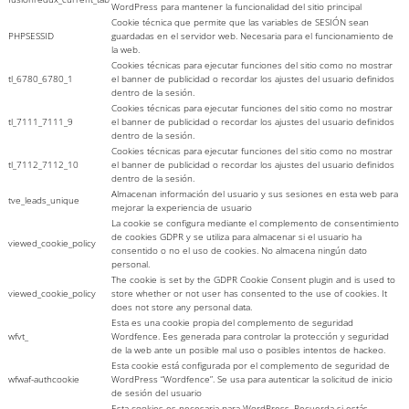
WordPress para mantener la funcionalidad del sitio principal
Cookie técnica que permite que las variables de SESIÓN sean
PHPSESSID
guardadas en el servidor web. Necesaria para el funcionamiento de
la web.
Cookies técnicas para ejecutar funciones del sitio como no mostrar
tl_6780_6780_1
el banner de publicidad o recordar los ajustes del usuario definidos
dentro de la sesión.
Cookies técnicas para ejecutar funciones del sitio como no mostrar
tl_7111_7111_9
el banner de publicidad o recordar los ajustes del usuario definidos
dentro de la sesión.
Cookies técnicas para ejecutar funciones del sitio como no mostrar
tl_7112_7112_10
el banner de publicidad o recordar los ajustes del usuario definidos
dentro de la sesión.
Almacenan información del usuario y sus sesiones en esta web para
tve_leads_unique
mejorar la experiencia de usuario
La cookie se configura mediante el complemento de consentimiento
de cookies GDPR y se utiliza para almacenar si el usuario ha
viewed_cookie_policy
consentido o no el uso de cookies. No almacena ningún dato
personal.
The cookie is set by the GDPR Cookie Consent plugin and is used to
viewed_cookie_policy
store whether or not user has consented to the use of cookies. It
does not store any personal data.
Esta es una cookie propia del complemento de seguridad
wfvt_
Wordfence. Ees generada para controlar la protección y seguridad
de la web ante un posible mal uso o posibles intentos de hackeo.
Esta cookie está configurada por el complemento de seguridad de
wfwaf-authcookie
WordPress “Wordfence”. Se usa para autenticar la solicitud de inicio
de sesión del usuario
Esta cookies es necesaria para WordPress. Recuerda si estás