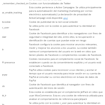
_remember_checked_on
Cookies con funcionalidades de Twitter
Esta cookie pertenece a Active Campaigne. Se utiliza principalmente
para la automatización del marketing (marketing por correo
ac_enable_tracking
electrónico automatizado) La declaración de privacidad de
ActiveCampaign está disponible
aquí
bcookie
Cookie de publicidad de la red social Linkedin
Se utiliza junto con la cookie xs para autenticar tu identidad en
c_user
Facebook
Cookie de Facebook para identificar a los navegadores con fines de
datr
seguridad e integridad del sitio, entre ellos, la recuperación e
identificación de cuentas que puedan estar en riesgo
Facebook configura la cookie para mostrar anuncios relevantes,
medir y mejorar los anuncios a los usuarios. La cookie también
fr
rastrea el comportamiento del usuario en la web en sitios que
tienen píxeles de Facebook o complementos sociales de Facebook.
Cookies necesarios para el complemento social de Facebook. Se
Pl presence
establecen cuando se da consentimiento explícito y el usuario está
conectado a Facebook.
PayPal utiliza cookies para reconocer a sus clientes y acortar el
tiempo que el usuario necesita para iniciar sesión en su cuenta de
PYPF
PayPal al consultar su correo electrónico en la base de datos de
PayPal
Cookie de Facebook que identifica al navegador con fines de
sb
autenticación del inicio de sesión
Esta cookie es establecida por el complemento JetPack en sitios que
tk_lr
usan WooCommerce. Esta es una cookie de referencia utilizada para
analizar el comportamiento de referencia para Jetpack
Se utiliza junto con la cookie c_user para autenticar tu identidad en
Xs