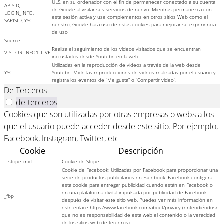
ULS, en su ordenador con el fin de permanecer conectado a su cuenta
APISID,
de Google al visitar sus servicios de nuevo. Mientras permanezca con
LOGIN_INFO,
esta sesión activa y use complementos en otros sitios Web como el
SAPISID, YSC
nuestro, Google hará uso de estas cookies para mejorar su experiencia
de uso
Source
Realiza el seguimiento de los vídeos visitados que se encuentran
VISITOR_INFO1_LIVE
incrustados desde Youtube en la web
Utilizadas en la reproducción de vídeos a través de la web desde
YSC
Youtube. Mide las reproducciones de videos realizadas por el usuario y
registra los eventos de “Me gusta” o “Compartir video”.
De Terceros
de-terceros
Cookies que son utilizadas por otras empresas o webs a los
que el usuario puede acceder desde este sitio. Por ejemplo,
Facebook, Instagram, Twitter, etc
Cookie
Descripción
__stripe_mid
Cookie de Stripe
Cookie de Facebook: Utilizadas por Facebook para proporcionar una
serie de productos publicitarios en Facebook. Facebook configura
esta cookie para entregar publicidad cuando están en Facebook o
en una plataforma digital impulsada por publicidad de Facebook
_fbp
después de visitar este sitio web. Puedes ver más información en
este enlace https://www.facebook.com/about/privacy (entendiéndose
que no es responsabilidad de esta web el contenido o la veracidad
de los sitios web de terceros).