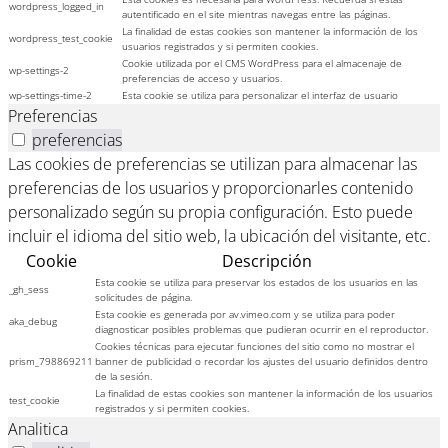
wordpress_logged_in
autentificado en el site mientras navegas entre las páginas.
La finalidad de estas cookies son mantener la información de los
wordpress_test_cookie
usuarios registrados y si permiten cookies.
Cookie utilizada por el CMS WordPress para el almacenaje de
wp-settings-2
preferencias de acceso y usuarios.
wp-settings-time-2
Esta cookie se utiliza para personalizar el interfaz de usuario
Preferencias
preferencias
Las cookies de preferencias se utilizan para almacenar las
preferencias de los usuarios y proporcionarles contenido
personalizado según su propia configuración. Esto puede
incluir el idioma del sitio web, la ubicación del visitante, etc.
Cookie
Descripción
Esta cookie se utiliza para preservar los estados de los usuarios en las
_gh_sess
solicitudes de página.
Esta cookie es generada por av.vimeo.com y se utiliza para poder
aka_debug
diagnosticar posibles problemas que pudieran ocurrir en el reproductor.
Cookies técnicas para ejecutar funciones del sitio como no mostrar el
prism_798869211
banner de publicidad o recordar los ajustes del usuario definidos dentro
de la sesión.
La finalidad de estas cookies son mantener la información de los usuarios
test_cookie
registrados y si permiten cookies.
Analitica