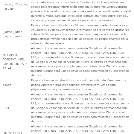
correo electrónico y otros medios. Esta función incluye y utiliza una
__atuvc, di2, dt, loc,
cookie para recopilar información anónima cuando me visitas. AddThis
uid y uit
puede utilizar la información que no te identifica personalmente recogida
durante tu visita, para que otros sitios pongan anuncios sobre bienes y
servicios que puedan ser de interés para ti u otros usuarios
Estas cookies son utilizadas por Vimeo, para que puedan incrustarse y
visualizar sus vídeos. Almacenan información sobre cómo se utilizan los
__utma __utmb
videos de Vimeo para que se puedan hacer mejoras e informar de la
__utmc __utmz
productividad. Vimeo hace uso de las cookies de google analytics en la
utilización de sus videos.
Al crear o iniciar sesión en una cuenta de Google se almacenan las
cookies PREF, NID, HSID, APISID, SID, SSID, SAPISID, GAPS, LSID, BEAT,
NID, APISID,
ULS, en su ordenador con el fin de permanecer conectado a su cuenta
CONSENT, HSID,
de Google al visitar sus servicios de nuevo. Mientras permanezca con
SAPISID, SID, SSID,
esta sesión activa y use complementos en otros sitios Web como el
1P_JAR
nuestro, Google hará uso de estas cookies para mejorar su experiencia
de uso
Estas cookies se instalan al mostrar cualquier video de Vimeo en una
player
página. Aparecen bajo los dominios: av.vimeo.com, vimeo.com,
player.vimeo.com y secure-a.vimeocdn.com
Al crear o iniciar sesión en una cuenta de Google se almacenan las
cookies PREF, NID, HSID, APISID, SID, SSID, SAPISID, GAPS, LSID, BEAT,
ULS, en su ordenador con el fin de permanecer conectado a su cuenta
PREF
de Google al visitar sus servicios de nuevo. Mientras permanezca con
esta sesión activa y use complementos en otros sitios Web como el
nuestro, Google hará uso de estas cookies para mejorar su experiencia
de uso
Al crear o iniciar sesión en una cuenta de Google se almacenan las
cookies PREF, NID, HSID, APISID, SID, SSID, SAPISID, GAPS, LSID, BEAT,
SID, NID, HSID,