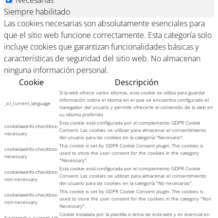
Siempre habilitado
Las cookies necesarias son absolutamente esenciales para
que el sitio web funcione correctamente. Esta categoría solo
incluye cookies que garantizan funcionalidades básicas y
características de seguridad del sitio web. No almacenan
ninguna información personal.
Cookie
Descripción
Si la web ofrece varios idiomas, esta cookie se utiliza para guardar
información sobre el idioma en el que se encuentra configurado el
_icl_current_language
navegador del usuario y permite ofrecerle el contenido de la web en
su idioma preferido
Esta cookie está configurada por el complemento GDPR Cookie
cookielawinfo-checkbox-
Consent. Las cookies se utilizan para almacenar el consentimiento
necessary
del usuario para las cookies en la categoría "Necesario".
This cookie is set by GDPR Cookie Consent plugin. The cookies is
cookielawinfo-checkbox-
used to store the user consent for the cookies in the category
necessary
"Necessary".
Esta cookie está configurada por el complemento GDPR Cookie
cookielawinfo-checkbox-
Consent. Las cookies se utilizan para almacenar el consentimiento
non-necessary
del usuario para las cookies en la categoría "No necesarias".
This cookie is set by GDPR Cookie Consent plugin. The cookies is
cookielawinfo-checkbox-
used to store the user consent for the cookies in the category "Non
non-necessary
Necessary".
Cookie instalada por la plantilla o tema de esta web y es esencial en
fusionredux_current_tab