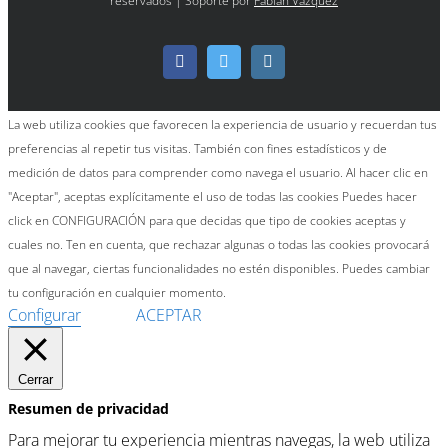
reservados | Soporte por
Fabián Vázquez
Facebook
Twitter
Instagram
La web utiliza cookies que favorecen la experiencia de usuario y recuerdan tus
preferencias al repetir tus visitas. También con fines estadísticos y de
medición de datos para comprender como navega el usuario. Al hacer clic en
"Aceptar", aceptas explícitamente el uso de todas las cookies Puedes hacer
click en CONFIGURACIÓN para que decidas que tipo de cookies aceptas y
cuales no. Ten en cuenta, que rechazar algunas o todas las cookies provocará
que al navegar, ciertas funcionalidades no estén disponibles. Puedes cambiar
tu configuración en cualquier momento.
Configurar
ACEPTAR
Cerrar
Resumen de privacidad
Para mejorar tu experiencia mientras navegas, la web utiliza