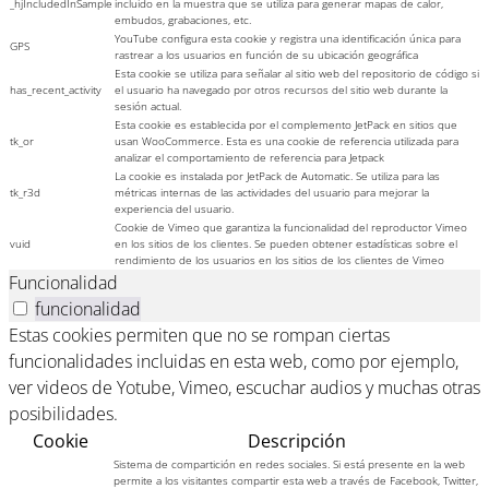
_hjIncludedInSample
incluido en la muestra que se utiliza para generar mapas de calor,
embudos, grabaciones, etc.
YouTube configura esta cookie y registra una identificación única para
GPS
rastrear a los usuarios en función de su ubicación geográfica
Esta cookie se utiliza para señalar al sitio web del repositorio de código si
has_recent_activity
el usuario ha navegado por otros recursos del sitio web durante la
sesión actual.
Esta cookie es establecida por el complemento JetPack en sitios que
tk_or
usan WooCommerce. Esta es una cookie de referencia utilizada para
analizar el comportamiento de referencia para Jetpack
La cookie es instalada por JetPack de Automatic. Se utiliza para las
tk_r3d
métricas internas de las actividades del usuario para mejorar la
experiencia del usuario.
Cookie de Vimeo que garantiza la funcionalidad del reproductor Vimeo
vuid
en los sitios de los clientes. Se pueden obtener estadísticas sobre el
rendimiento de los usuarios en los sitios de los clientes de Vimeo
Funcionalidad
funcionalidad
Estas cookies permiten que no se rompan ciertas
funcionalidades incluidas en esta web, como por ejemplo,
ver videos de Yotube, Vimeo, escuchar audios y muchas otras
posibilidades.
Cookie
Descripción
Sistema de compartición en redes sociales. Si está presente en la web
permite a los visitantes compartir esta web a través de Facebook, Twitter,