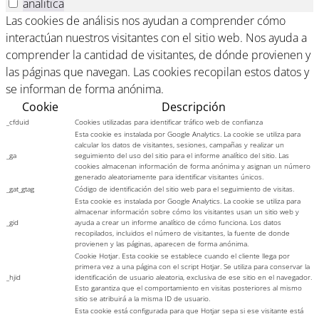
analitica
Las cookies de análisis nos ayudan a comprender cómo
interactúan nuestros visitantes con el sitio web. Nos ayuda a
comprender la cantidad de visitantes, de dónde provienen y
las páginas que navegan. Las cookies recopilan estos datos y
se informan de forma anónima.
Cookie
Descripción
_cfduid
Cookies utilizadas para identificar tráfico web de confianza
Esta cookie es instalada por Google Analytics. La cookie se utiliza para
calcular los datos de visitantes, sesiones, campañas y realizar un
_ga
seguimiento del uso del sitio para el informe analítico del sitio. Las
cookies almacenan información de forma anónima y asignan un número
generado aleatoriamente para identificar visitantes únicos.
_gat_gtag
Código de identificación del sitio web para el seguimiento de visitas.
Esta cookie es instalada por Google Analytics. La cookie se utiliza para
almacenar información sobre cómo los visitantes usan un sitio web y
_gid
ayuda a crear un informe analítico de cómo funciona. Los datos
recopilados, incluidos el número de visitantes, la fuente de donde
provienen y las páginas, aparecen de forma anónima.
Cookie Hotjar. Esta cookie se establece cuando el cliente llega por
primera vez a una página con el script Hotjar. Se utiliza para conservar la
_hjid
identificación de usuario aleatoria, exclusiva de ese sitio en el navegador.
Esto garantiza que el comportamiento en visitas posteriores al mismo
sitio se atribuirá a la misma ID de usuario.
Esta cookie está configurada para que Hotjar sepa si ese visitante está