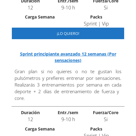
Duración
Entr./sem
Fuerza/Core
12
9-10 h
Si
Carga Semana
Packs
Sprint | Vip
¡LO QUIERO!
Sprint principiante avanzado 12 semanas (Por
sensaciones)
Gran plan si no quieres o no te gustan los
pulsómetros y prefieres entrenar por sensaciones.
Realizarás 3 entrenamientos por semana en cada
deporte + 2 días de entrenamiento de fuerza y ​​
core.
Duración
Entr./sem
Fuerza/Core
12
9-10 h
Si
Carga Semana
Packs
Sprint | Vip