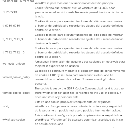
fusionredux_current_tab
WordPress para mantener la funcionalidad del sitio principal
Cookie técnica que permite que las variables de SESIÓN sean
PHPSESSID
guardadas en el servidor web. Necesaria para el funcionamiento de
la web.
Cookies técnicas para ejecutar funciones del sitio como no mostrar
tl_6780_6780_1
el banner de publicidad o recordar los ajustes del usuario definidos
dentro de la sesión.
Cookies técnicas para ejecutar funciones del sitio como no mostrar
tl_7111_7111_9
el banner de publicidad o recordar los ajustes del usuario definidos
dentro de la sesión.
Cookies técnicas para ejecutar funciones del sitio como no mostrar
tl_7112_7112_10
el banner de publicidad o recordar los ajustes del usuario definidos
dentro de la sesión.
Almacenan información del usuario y sus sesiones en esta web para
tve_leads_unique
mejorar la experiencia de usuario
La cookie se configura mediante el complemento de consentimiento
de cookies GDPR y se utiliza para almacenar si el usuario ha
viewed_cookie_policy
consentido o no el uso de cookies. No almacena ningún dato
personal.
The cookie is set by the GDPR Cookie Consent plugin and is used to
viewed_cookie_policy
store whether or not user has consented to the use of cookies. It
does not store any personal data.
Esta es una cookie propia del complemento de seguridad
wfvt_
Wordfence. Ees generada para controlar la protección y seguridad
de la web ante un posible mal uso o posibles intentos de hackeo.
Esta cookie está configurada por el complemento de seguridad de
wfwaf-authcookie
WordPress “Wordfence”. Se usa para autenticar la solicitud de inicio
de sesión del usuario