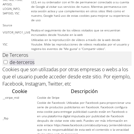
ULS, en su ordenador con el fin de permanecer conectado a su cuenta
APISID,
de Google al visitar sus servicios de nuevo. Mientras permanezca con
LOGIN_INFO,
esta sesión activa y use complementos en otros sitios Web como el
SAPISID, YSC
nuestro, Google hará uso de estas cookies para mejorar su experiencia
de uso
Source
Realiza el seguimiento de los vídeos visitados que se encuentran
VISITOR_INFO1_LIVE
incrustados desde Youtube en la web
Utilizadas en la reproducción de vídeos a través de la web desde
YSC
Youtube. Mide las reproducciones de videos realizadas por el usuario y
registra los eventos de “Me gusta” o “Compartir video”.
De Terceros
de-terceros
Cookies que son utilizadas por otras empresas o webs a los
que el usuario puede acceder desde este sitio. Por ejemplo,
Facebook, Instagram, Twitter, etc
Cookie
Descripción
__stripe_mid
Cookie de Stripe
Cookie de Facebook: Utilizadas por Facebook para proporcionar una
serie de productos publicitarios en Facebook. Facebook configura
esta cookie para entregar publicidad cuando están en Facebook o
en una plataforma digital impulsada por publicidad de Facebook
_fbp
después de visitar este sitio web. Puedes ver más información en
este enlace https://www.facebook.com/about/privacy (entendiéndose
que no es responsabilidad de esta web el contenido o la veracidad