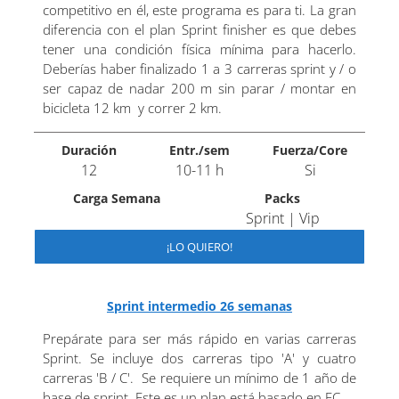
competitivo en él, este programa es para ti. La gran
diferencia con el plan Sprint finisher es que debes
tener una condición física mínima para hacerlo.
Deberías haber finalizado 1 a 3 carreras sprint y / o
ser capaz de nadar 200 m sin parar / montar en
bicicleta 12 km y correr 2 km.
Duración
Entr./sem
Fuerza/Core
12
10-11 h
Si
Carga Semana
Packs
Sprint | Vip
¡LO QUIERO!
Sprint intermedio 26 semanas
Prepárate para ser más rápido en varias carreras
Sprint. Se incluye dos carreras tipo 'A' y cuatro
carreras 'B / C'. Se requiere un mínimo de 1 año de
base de sprint. Este es un plan está basado en FC