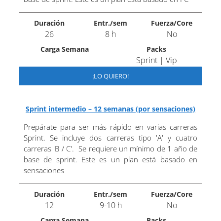
Duración
Entr./sem
Fuerza/Core
26
8 h
No
Carga Semana
Packs
Sprint | Vip
¡LO QUIERO!
Sprint intermedio – 12 semanas (por sensaciones)
Prepárate para ser más rápido en varias carreras
Sprint. Se incluye dos carreras tipo 'A' y cuatro
carreras 'B / C'. Se requiere un mínimo de 1 año de
base de sprint. Este es un plan está basado en
sensaciones
Duración
Entr./sem
Fuerza/Core
12
9-10 h
No
Carga Semana
Packs