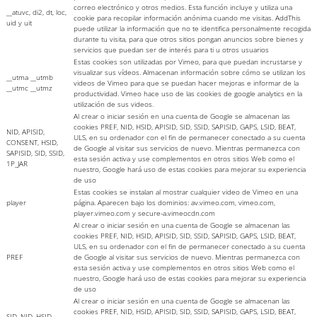
correo electrónico y otros medios. Esta función incluye y utiliza una
__atuvc, di2, dt, loc,
cookie para recopilar información anónima cuando me visitas. AddThis
uid y uit
puede utilizar la información que no te identifica personalmente recogida
durante tu visita, para que otros sitios pongan anuncios sobre bienes y
servicios que puedan ser de interés para ti u otros usuarios
Estas cookies son utilizadas por Vimeo, para que puedan incrustarse y
visualizar sus vídeos. Almacenan información sobre cómo se utilizan los
__utma __utmb
videos de Vimeo para que se puedan hacer mejoras e informar de la
__utmc __utmz
productividad. Vimeo hace uso de las cookies de google analytics en la
utilización de sus videos.
Al crear o iniciar sesión en una cuenta de Google se almacenan las
cookies PREF, NID, HSID, APISID, SID, SSID, SAPISID, GAPS, LSID, BEAT,
NID, APISID,
ULS, en su ordenador con el fin de permanecer conectado a su cuenta
CONSENT, HSID,
de Google al visitar sus servicios de nuevo. Mientras permanezca con
SAPISID, SID, SSID,
esta sesión activa y use complementos en otros sitios Web como el
1P_JAR
nuestro, Google hará uso de estas cookies para mejorar su experiencia
de uso
Estas cookies se instalan al mostrar cualquier video de Vimeo en una
player
página. Aparecen bajo los dominios: av.vimeo.com, vimeo.com,
player.vimeo.com y secure-a.vimeocdn.com
Al crear o iniciar sesión en una cuenta de Google se almacenan las
cookies PREF, NID, HSID, APISID, SID, SSID, SAPISID, GAPS, LSID, BEAT,
ULS, en su ordenador con el fin de permanecer conectado a su cuenta
PREF
de Google al visitar sus servicios de nuevo. Mientras permanezca con
esta sesión activa y use complementos en otros sitios Web como el
nuestro, Google hará uso de estas cookies para mejorar su experiencia
de uso
Al crear o iniciar sesión en una cuenta de Google se almacenan las
cookies PREF, NID, HSID, APISID, SID, SSID, SAPISID, GAPS, LSID, BEAT,
SID, NID, HSID,