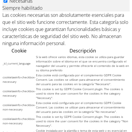
Necesarias
Siempre habilitado
Las cookies necesarias son absolutamente esenciales para
que el sitio web funcione correctamente. Esta categoría solo
incluye cookies que garantizan funcionalidades básicas y
características de seguridad del sitio web. No almacenan
ninguna información personal.
Cookie
Descripción
Si la web ofrece varios idiomas, esta cookie se utiliza para guardar
información sobre el idioma en el que se encuentra configurado el
_icl_current_language
navegador del usuario y permite ofrecerle el contenido de la web en
su idioma preferido
Esta cookie está configurada por el complemento GDPR Cookie
cookielawinfo-checkbox-
Consent. Las cookies se utilizan para almacenar el consentimiento
necessary
del usuario para las cookies en la categoría "Necesario".
This cookie is set by GDPR Cookie Consent plugin. The cookies is
cookielawinfo-checkbox-
used to store the user consent for the cookies in the category
necessary
"Necessary".
Esta cookie está configurada por el complemento GDPR Cookie
cookielawinfo-checkbox-
Consent. Las cookies se utilizan para almacenar el consentimiento
non-necessary
del usuario para las cookies en la categoría "No necesarias".
This cookie is set by GDPR Cookie Consent plugin. The cookies is
cookielawinfo-checkbox-
used to store the user consent for the cookies in the category "Non
non-necessary
Necessary".
Cookie instalada por la plantilla o tema de esta web y es esencial en