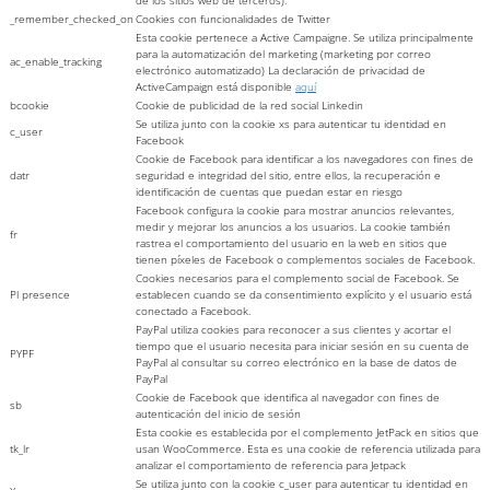
de los sitios web de terceros).
_remember_checked_on
Cookies con funcionalidades de Twitter
Esta cookie pertenece a Active Campaigne. Se utiliza principalmente
para la automatización del marketing (marketing por correo
ac_enable_tracking
electrónico automatizado) La declaración de privacidad de
ActiveCampaign está disponible
aquí
bcookie
Cookie de publicidad de la red social Linkedin
Se utiliza junto con la cookie xs para autenticar tu identidad en
c_user
Facebook
Cookie de Facebook para identificar a los navegadores con fines de
datr
seguridad e integridad del sitio, entre ellos, la recuperación e
identificación de cuentas que puedan estar en riesgo
Facebook configura la cookie para mostrar anuncios relevantes,
medir y mejorar los anuncios a los usuarios. La cookie también
fr
rastrea el comportamiento del usuario en la web en sitios que
tienen píxeles de Facebook o complementos sociales de Facebook.
Cookies necesarios para el complemento social de Facebook. Se
Pl presence
establecen cuando se da consentimiento explícito y el usuario está
conectado a Facebook.
PayPal utiliza cookies para reconocer a sus clientes y acortar el
tiempo que el usuario necesita para iniciar sesión en su cuenta de
PYPF
PayPal al consultar su correo electrónico en la base de datos de
PayPal
Cookie de Facebook que identifica al navegador con fines de
sb
autenticación del inicio de sesión
Esta cookie es establecida por el complemento JetPack en sitios que
tk_lr
usan WooCommerce. Esta es una cookie de referencia utilizada para
analizar el comportamiento de referencia para Jetpack
Se utiliza junto con la cookie c_user para autenticar tu identidad en