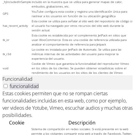
_hjIncludedInSample
incluido en la muestra que se utiliza para generar mapas de calor,
embudos, grabaciones, etc.
YouTube configura esta cookie y registra una identificación única para
GPS
rastrear a los usuarios en función de su ubicación geográfica
Esta cookie se utiliza para señalar al sitio web del repositorio de código si
has_recent_activity
el usuario ha navegado por otros recursos del sitio web durante la
sesión actual.
Esta cookie es establecida por el complemento JetPack en sitios que
tk_or
usan WooCommerce. Esta es una cookie de referencia utilizada para
analizar el comportamiento de referencia para Jetpack
La cookie es instalada por JetPack de Automatic. Se utiliza para las
tk_r3d
métricas internas de las actividades del usuario para mejorar la
experiencia del usuario.
Cookie de Vimeo que garantiza la funcionalidad del reproductor Vimeo
vuid
en los sitios de los clientes. Se pueden obtener estadísticas sobre el
rendimiento de los usuarios en los sitios de los clientes de Vimeo
Funcionalidad
funcionalidad
Estas cookies permiten que no se rompan ciertas
funcionalidades incluidas en esta web, como por ejemplo,
ver videos de Yotube, Vimeo, escuchar audios y muchas otras
posibilidades.
Cookie
Descripción
Sistema de compartición en redes sociales. Si está presente en la web
permite a los visitantes compartir esta web a través de Facebook, Twitter,