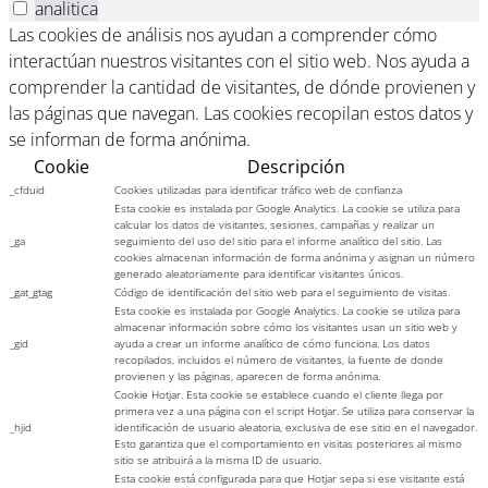
analitica
Las cookies de análisis nos ayudan a comprender cómo
interactúan nuestros visitantes con el sitio web. Nos ayuda a
comprender la cantidad de visitantes, de dónde provienen y
las páginas que navegan. Las cookies recopilan estos datos y
se informan de forma anónima.
Cookie
Descripción
_cfduid
Cookies utilizadas para identificar tráfico web de confianza
Esta cookie es instalada por Google Analytics. La cookie se utiliza para
calcular los datos de visitantes, sesiones, campañas y realizar un
_ga
seguimiento del uso del sitio para el informe analítico del sitio. Las
cookies almacenan información de forma anónima y asignan un número
generado aleatoriamente para identificar visitantes únicos.
_gat_gtag
Código de identificación del sitio web para el seguimiento de visitas.
Esta cookie es instalada por Google Analytics. La cookie se utiliza para
almacenar información sobre cómo los visitantes usan un sitio web y
_gid
ayuda a crear un informe analítico de cómo funciona. Los datos
recopilados, incluidos el número de visitantes, la fuente de donde
provienen y las páginas, aparecen de forma anónima.
Cookie Hotjar. Esta cookie se establece cuando el cliente llega por
primera vez a una página con el script Hotjar. Se utiliza para conservar la
_hjid
identificación de usuario aleatoria, exclusiva de ese sitio en el navegador.
Esto garantiza que el comportamiento en visitas posteriores al mismo
sitio se atribuirá a la misma ID de usuario.
Esta cookie está configurada para que Hotjar sepa si ese visitante está