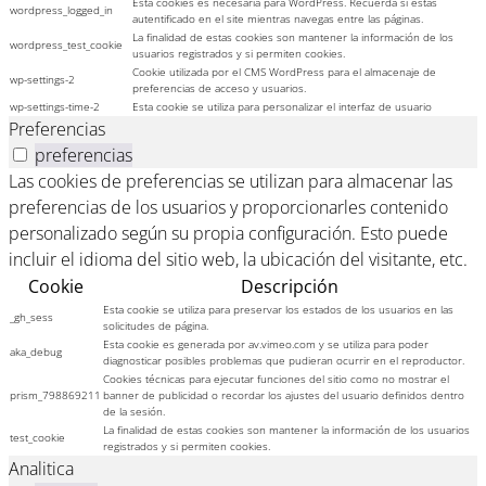
Esta cookies es necesaria para WordPress. Recuerda si estás
wordpress_logged_in
autentificado en el site mientras navegas entre las páginas.
La finalidad de estas cookies son mantener la información de los
wordpress_test_cookie
usuarios registrados y si permiten cookies.
Cookie utilizada por el CMS WordPress para el almacenaje de
wp-settings-2
preferencias de acceso y usuarios.
wp-settings-time-2
Esta cookie se utiliza para personalizar el interfaz de usuario
Preferencias
preferencias
Las cookies de preferencias se utilizan para almacenar las
preferencias de los usuarios y proporcionarles contenido
personalizado según su propia configuración. Esto puede
incluir el idioma del sitio web, la ubicación del visitante, etc.
Cookie
Descripción
Esta cookie se utiliza para preservar los estados de los usuarios en las
_gh_sess
solicitudes de página.
Esta cookie es generada por av.vimeo.com y se utiliza para poder
aka_debug
diagnosticar posibles problemas que pudieran ocurrir en el reproductor.
Cookies técnicas para ejecutar funciones del sitio como no mostrar el
prism_798869211
banner de publicidad o recordar los ajustes del usuario definidos dentro
de la sesión.
La finalidad de estas cookies son mantener la información de los usuarios
test_cookie
registrados y si permiten cookies.
Analitica