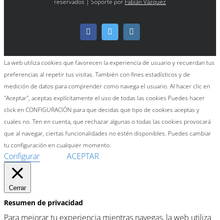
reservados | Soporte por
Fabián Vázquez
Facebook
Twitter
Instagram
La web utiliza cookies que favorecen la experiencia de usuario y recuerdan tus
preferencias al repetir tus visitas. También con fines estadísticos y de
medición de datos para comprender como navega el usuario. Al hacer clic en
"Aceptar", aceptas explícitamente el uso de todas las cookies Puedes hacer
click en CONFIGURACIÓN para que decidas que tipo de cookies aceptas y
cuales no. Ten en cuenta, que rechazar algunas o todas las cookies provocará
que al navegar, ciertas funcionalidades no estén disponibles. Puedes cambiar
tu configuración en cualquier momento.
Configurar
ACEPTAR
Cerrar
Resumen de privacidad
Para mejorar tu experiencia mientras navegas, la web utiliza