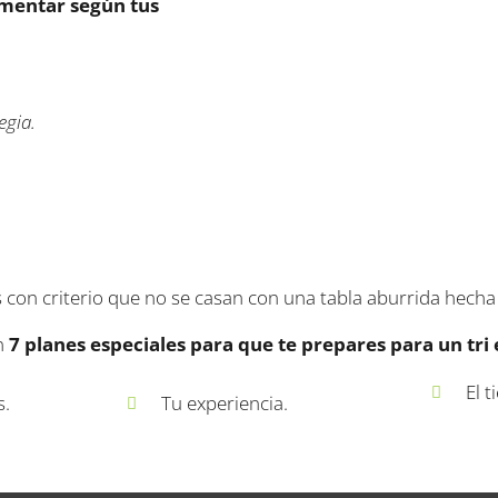
ementar según tus
egia.
con criterio que no se casan con una tabla aburrida hecha p
n
7 planes especiales para que te prepares para un tri 
El 
s.
Tu experiencia.