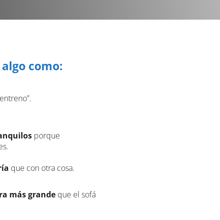
 algo como:
entreno”.
anquilos
porque
es.
ría
que con otra cosa.
era más grande
que el sofá