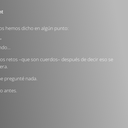
nt
etos hemos dicho en algún punto:
”
mundo…
os retos –que son cuerdos– después de decir eso se
era.
me pregunté nada.
ho antes.