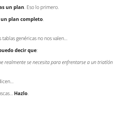
as un plan
. Eso lo primero.
r
un plan completo
.
s tablas genéricas no nos valen…
puedo decir que
:
 realmente se necesita para enfrentarse a un triatlón
dicen…
uscas…
Hazlo
.