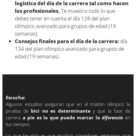
logística del día de la carrera tal como hacen
los profesionales.
Te muestro todo lo que
debes tener en cuenta el día 128 del plan
olímpico avanzado para grupos de edad (19
semanas).
Consejos finales para el día de la carrera:
día
134 del plan olímpico avanzado para grupos de
edad (19 semanas).
Escucha:
Algunos estudios aseguran que en el triatlón olímpico la
prueba de
bici no es determinante
y que la fase de
carrera
a pie es la que puede marcar la
diferencia
en
tus tiempos.
Lo que he visto es que muchos corredores veteranos que