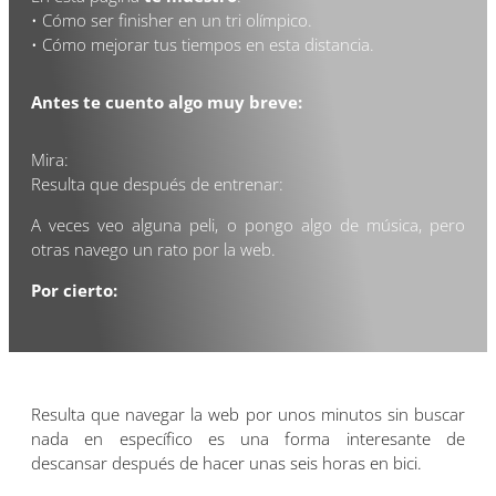
• Cómo ser finisher en un tri olímpico.
• Cómo mejorar tus tiempos en esta distancia.
Antes te cuento algo muy breve:
Mira:
Resulta que después de entrenar:
A veces veo alguna peli, o pongo algo de música, pero
otras navego un rato por la web.
Por cierto:
Resulta que navegar la web por unos minutos sin buscar
nada en específico es una forma interesante de
descansar después de hacer unas seis horas en bici.