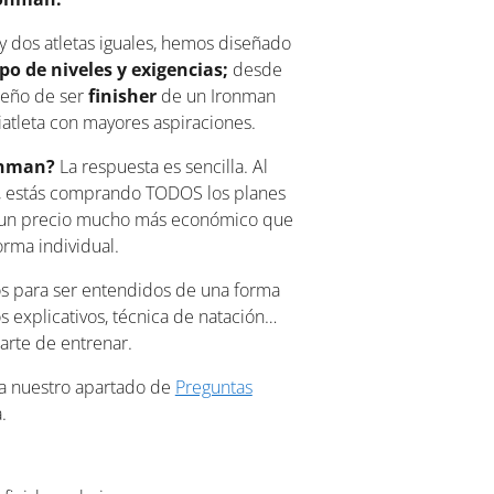
dos atletas iguales, hemos diseñado
po de niveles y exigencias;
desde
ueño de ser
finisher
de un Ironman
riatleta con mayores aspiraciones.
onman?
La respuesta es sencilla. Al
, estás comprando TODOS los planes
 un precio mucho más económico que
orma individual.
os para ser entendidos de una forma
os explicativos, técnica de natación…
arte de entrenar.
ta nuestro apartado de
Preguntas
.