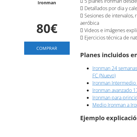
5 planes Ironman desde 
Ironman
Detallados por dia y ca
Sesiones de intervalos, 
aeróbica
80€
Videos e imágenes explic
Ejercicios técnica de na
COMPRAR
Planes incluidos 
Ironman 24 semanas p
FC (Nuevo)
Ironman Intermedio
Ironman avanzado 1
Ironman para princi
Medio Ironman a Ir
Ejemplo explicació