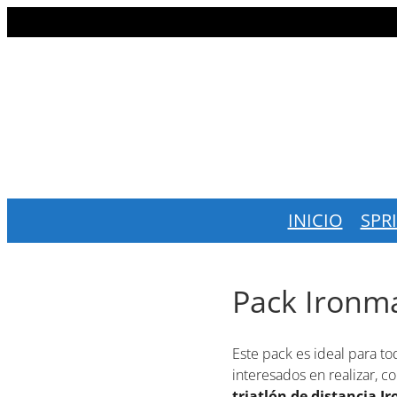
Saltar
al
contenido
INICIO
SPR
Pack Ironm
Este pack es ideal para to
interesados en realizar, co
triatlón de distancia I