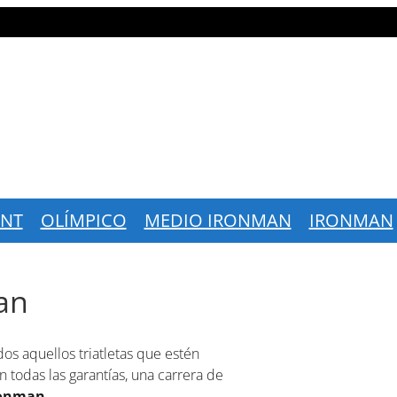
INT
OLÍMPICO
MEDIO IRONMAN
IRONMAN
an
dos aquellos triatletas que estén
n todas las garantías, una carrera de
ronman.