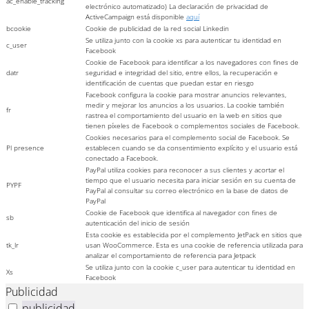
ac_enable_tracking
electrónico automatizado) La declaración de privacidad de
ActiveCampaign está disponible
aquí
bcookie
Cookie de publicidad de la red social Linkedin
Se utiliza junto con la cookie xs para autenticar tu identidad en
c_user
Facebook
Cookie de Facebook para identificar a los navegadores con fines de
datr
seguridad e integridad del sitio, entre ellos, la recuperación e
identificación de cuentas que puedan estar en riesgo
Facebook configura la cookie para mostrar anuncios relevantes,
medir y mejorar los anuncios a los usuarios. La cookie también
fr
rastrea el comportamiento del usuario en la web en sitios que
tienen píxeles de Facebook o complementos sociales de Facebook.
Cookies necesarios para el complemento social de Facebook. Se
Pl presence
establecen cuando se da consentimiento explícito y el usuario está
conectado a Facebook.
PayPal utiliza cookies para reconocer a sus clientes y acortar el
tiempo que el usuario necesita para iniciar sesión en su cuenta de
PYPF
PayPal al consultar su correo electrónico en la base de datos de
PayPal
Cookie de Facebook que identifica al navegador con fines de
sb
autenticación del inicio de sesión
Esta cookie es establecida por el complemento JetPack en sitios que
tk_lr
usan WooCommerce. Esta es una cookie de referencia utilizada para
analizar el comportamiento de referencia para Jetpack
Se utiliza junto con la cookie c_user para autenticar tu identidad en
Xs
Facebook
Publicidad
publicidad