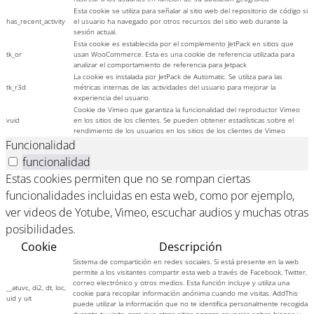
Esta cookie se utiliza para señalar al sitio web del repositorio de código si
has_recent_activity
el usuario ha navegado por otros recursos del sitio web durante la
sesión actual.
Esta cookie es establecida por el complemento JetPack en sitios que
tk_or
usan WooCommerce. Esta es una cookie de referencia utilizada para
analizar el comportamiento de referencia para Jetpack
La cookie es instalada por JetPack de Automatic. Se utiliza para las
tk_r3d
métricas internas de las actividades del usuario para mejorar la
experiencia del usuario.
Cookie de Vimeo que garantiza la funcionalidad del reproductor Vimeo
vuid
en los sitios de los clientes. Se pueden obtener estadísticas sobre el
rendimiento de los usuarios en los sitios de los clientes de Vimeo
Funcionalidad
funcionalidad
Estas cookies permiten que no se rompan ciertas
funcionalidades incluidas en esta web, como por ejemplo,
ver videos de Yotube, Vimeo, escuchar audios y muchas otras
posibilidades.
Cookie
Descripción
Sistema de compartición en redes sociales. Si está presente en la web
permite a los visitantes compartir esta web a través de Facebook, Twitter,
correo electrónico y otros medios. Esta función incluye y utiliza una
__atuvc, di2, dt, loc,
cookie para recopilar información anónima cuando me visitas. AddThis
uid y uit
puede utilizar la información que no te identifica personalmente recogida
durante tu visita, para que otros sitios pongan anuncios sobre bienes y