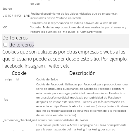
de uso
Source
Realiza el seguimiento de los vídeos visitados que se encuentran
VISITOR_INFO1_LIVE
incrustados desde Youtube en la web
Utilizadas en la reproducción de vídeos a través de la web desde
YSC
Youtube. Mide las reproducciones de videos realizadas por el usuario y
registra los eventos de “Me gusta” o “Compartir video”.
De Terceros
de-terceros
Cookies que son utilizadas por otras empresas o webs a los
que el usuario puede acceder desde este sitio. Por ejemplo,
Facebook, Instagram, Twitter, etc
Cookie
Descripción
__stripe_mid
Cookie de Stripe
Cookie de Facebook: Utilizadas por Facebook para proporcionar una
serie de productos publicitarios en Facebook. Facebook configura
esta cookie para entregar publicidad cuando están en Facebook o
en una plataforma digital impulsada por publicidad de Facebook
_fbp
después de visitar este sitio web. Puedes ver más información en
este enlace https://www.facebook.com/about/privacy (entendiéndose
que no es responsabilidad de esta web el contenido o la veracidad
de los sitios web de terceros).
_remember_checked_on
Cookies con funcionalidades de Twitter
Esta cookie pertenece a Active Campaigne. Se utiliza principalmente
para la automatización del marketing (marketing por correo