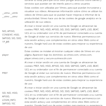
servicios que puedan ser de interés para ti u otros usuarios
Estas cookies son utilizadas por Vimeo, para que puedan incrustarse y
visualizar sus vídeos. Almacenan información sobre cómo se utilizan los
__utma __utmb
videos de Vimeo para que se puedan hacer mejoras e informar de la
__utmc __utmz
productividad. Vimeo hace uso de las cookies de google analytics en la
utilización de sus videos.
Al crear o iniciar sesión en una cuenta de Google se almacenan las
cookies PREF, NID, HSID, APISID, SID, SSID, SAPISID, GAPS, LSID, BEAT,
NID, APISID,
ULS, en su ordenador con el fin de permanecer conectado a su cuenta
CONSENT, HSID,
de Google al visitar sus servicios de nuevo. Mientras permanezca con
SAPISID, SID, SSID,
esta sesión activa y use complementos en otros sitios Web como el
1P_JAR
nuestro, Google hará uso de estas cookies para mejorar su experiencia
de uso
Estas cookies se instalan al mostrar cualquier video de Vimeo en una
player
página. Aparecen bajo los dominios: av.vimeo.com, vimeo.com,
player.vimeo.com y secure-a.vimeocdn.com
Al crear o iniciar sesión en una cuenta de Google se almacenan las
cookies PREF, NID, HSID, APISID, SID, SSID, SAPISID, GAPS, LSID, BEAT,
ULS, en su ordenador con el fin de permanecer conectado a su cuenta
PREF
de Google al visitar sus servicios de nuevo. Mientras permanezca con
esta sesión activa y use complementos en otros sitios Web como el
nuestro, Google hará uso de estas cookies para mejorar su experiencia
de uso
Al crear o iniciar sesión en una cuenta de Google se almacenan las
cookies PREF, NID, HSID, APISID, SID, SSID, SAPISID, GAPS, LSID, BEAT,
SID, NID, HSID,
ULS, en su ordenador con el fin de permanecer conectado a su cuenta
APISID,
de Google al visitar sus servicios de nuevo. Mientras permanezca con
LOGIN_INFO,
esta sesión activa y use complementos en otros sitios Web como el
SAPISID, YSC
nuestro, Google hará uso de estas cookies para mejorar su experiencia