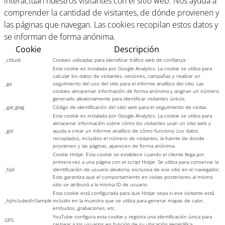
interactúan nuestros visitantes con el sitio web. Nos ayuda a
comprender la cantidad de visitantes, de dónde provienen y
las páginas que navegan. Las cookies recopilan estos datos y
se informan de forma anónima.
Cookie
Descripción
_cfduid
Cookies utilizadas para identificar tráfico web de confianza
Esta cookie es instalada por Google Analytics. La cookie se utiliza para
calcular los datos de visitantes, sesiones, campañas y realizar un
_ga
seguimiento del uso del sitio para el informe analítico del sitio. Las
cookies almacenan información de forma anónima y asignan un número
generado aleatoriamente para identificar visitantes únicos.
_gat_gtag
Código de identificación del sitio web para el seguimiento de visitas.
Esta cookie es instalada por Google Analytics. La cookie se utiliza para
almacenar información sobre cómo los visitantes usan un sitio web y
_gid
ayuda a crear un informe analítico de cómo funciona. Los datos
recopilados, incluidos el número de visitantes, la fuente de donde
provienen y las páginas, aparecen de forma anónima.
Cookie Hotjar. Esta cookie se establece cuando el cliente llega por
primera vez a una página con el script Hotjar. Se utiliza para conservar la
_hjid
identificación de usuario aleatoria, exclusiva de ese sitio en el navegador.
Esto garantiza que el comportamiento en visitas posteriores al mismo
sitio se atribuirá a la misma ID de usuario.
Esta cookie está configurada para que Hotjar sepa si ese visitante está
_hjIncludedInSample
incluido en la muestra que se utiliza para generar mapas de calor,
embudos, grabaciones, etc.
YouTube configura esta cookie y registra una identificación única para
GPS
rastrear a los usuarios en función de su ubicación geográfica