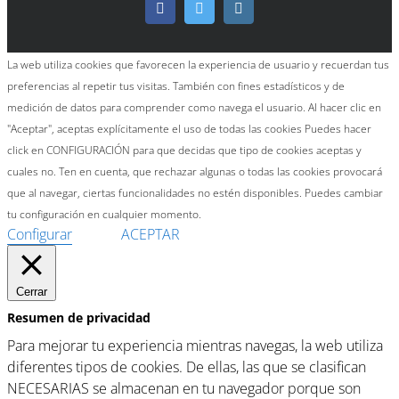
Facebook
Twitter
Instagram
La web utiliza cookies que favorecen la experiencia de usuario y recuerdan tus
preferencias al repetir tus visitas. También con fines estadísticos y de
medición de datos para comprender como navega el usuario. Al hacer clic en
"Aceptar", aceptas explícitamente el uso de todas las cookies Puedes hacer
click en CONFIGURACIÓN para que decidas que tipo de cookies aceptas y
cuales no. Ten en cuenta, que rechazar algunas o todas las cookies provocará
que al navegar, ciertas funcionalidades no estén disponibles. Puedes cambiar
tu configuración en cualquier momento.
Configurar
ACEPTAR
Cerrar
Resumen de privacidad
Para mejorar tu experiencia mientras navegas, la web utiliza
diferentes tipos de cookies. De ellas, las que se clasifican
NECESARIAS se almacenan en tu navegador porque son