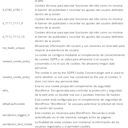
la web.
Cookies técnicas para ejecutar funciones del sitio como no mostrar
tl_6780_6780_1
el banner de publicidad o recordar los ajustes del usuario definidos
dentro de la sesión.
Cookies técnicas para ejecutar funciones del sitio como no mostrar
tl_7111_7111_9
el banner de publicidad o recordar los ajustes del usuario definidos
dentro de la sesión.
Cookies técnicas para ejecutar funciones del sitio como no mostrar
tl_7112_7112_10
el banner de publicidad o recordar los ajustes del usuario definidos
dentro de la sesión.
Almacenan información del usuario y sus sesiones en esta web para
tve_leads_unique
mejorar la experiencia de usuario
La cookie se configura mediante el complemento de consentimiento
de cookies GDPR y se utiliza para almacenar si el usuario ha
viewed_cookie_policy
consentido o no el uso de cookies. No almacena ningún dato
personal.
The cookie is set by the GDPR Cookie Consent plugin and is used to
viewed_cookie_policy
store whether or not user has consented to the use of cookies. It
does not store any personal data.
Esta es una cookie propia del complemento de seguridad
wfvt_
Wordfence. Ees generada para controlar la protección y seguridad
de la web ante un posible mal uso o posibles intentos de hackeo.
Esta cookie está configurada por el complemento de seguridad de
wfwaf-authcookie
WordPress “Wordfence”. Se usa para autenticar la solicitud de inicio
de sesión del usuario
Esta cookies es necesaria para WordPress. Recuerda si estás
wordpress_logged_in
autentificado en el site mientras navegas entre las páginas.
La finalidad de estas cookies son mantener la información de los
wordpress_test_cookie
usuarios registrados y si permiten cookies.