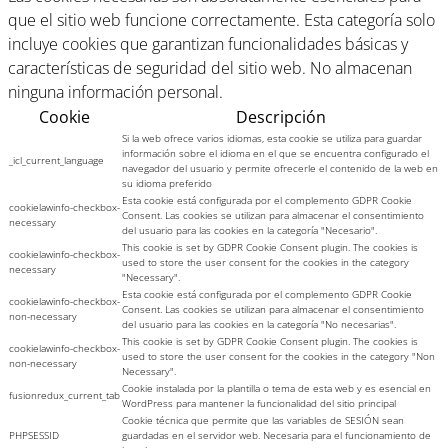
que el sitio web funcione correctamente. Esta categoría solo
incluye cookies que garantizan funcionalidades básicas y
características de seguridad del sitio web. No almacenan
ninguna información personal.
Cookie
Descripción
Si la web ofrece varios idiomas, esta cookie se utiliza para guardar
información sobre el idioma en el que se encuentra configurado el
_icl_current_language
navegador del usuario y permite ofrecerle el contenido de la web en
su idioma preferido
Esta cookie está configurada por el complemento GDPR Cookie
cookielawinfo-checkbox-
Consent. Las cookies se utilizan para almacenar el consentimiento
necessary
del usuario para las cookies en la categoría "Necesario".
This cookie is set by GDPR Cookie Consent plugin. The cookies is
cookielawinfo-checkbox-
used to store the user consent for the cookies in the category
necessary
"Necessary".
Esta cookie está configurada por el complemento GDPR Cookie
cookielawinfo-checkbox-
Consent. Las cookies se utilizan para almacenar el consentimiento
non-necessary
del usuario para las cookies en la categoría "No necesarias".
This cookie is set by GDPR Cookie Consent plugin. The cookies is
cookielawinfo-checkbox-
used to store the user consent for the cookies in the category "Non
non-necessary
Necessary".
Cookie instalada por la plantilla o tema de esta web y es esencial en
fusionredux_current_tab
WordPress para mantener la funcionalidad del sitio principal
Cookie técnica que permite que las variables de SESIÓN sean
PHPSESSID
guardadas en el servidor web. Necesaria para el funcionamiento de