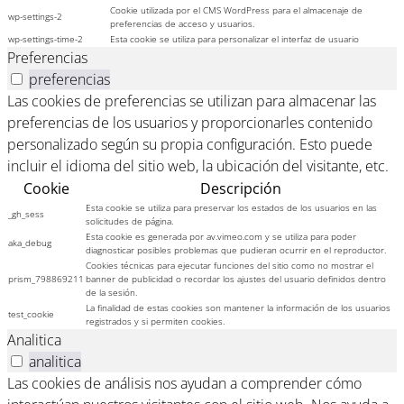
Cookie utilizada por el CMS WordPress para el almacenaje de
wp-settings-2
preferencias de acceso y usuarios.
wp-settings-time-2
Esta cookie se utiliza para personalizar el interfaz de usuario
Preferencias
preferencias
Las cookies de preferencias se utilizan para almacenar las
preferencias de los usuarios y proporcionarles contenido
personalizado según su propia configuración. Esto puede
incluir el idioma del sitio web, la ubicación del visitante, etc.
Cookie
Descripción
Esta cookie se utiliza para preservar los estados de los usuarios en las
_gh_sess
solicitudes de página.
Esta cookie es generada por av.vimeo.com y se utiliza para poder
aka_debug
diagnosticar posibles problemas que pudieran ocurrir en el reproductor.
Cookies técnicas para ejecutar funciones del sitio como no mostrar el
prism_798869211
banner de publicidad o recordar los ajustes del usuario definidos dentro
de la sesión.
La finalidad de estas cookies son mantener la información de los usuarios
test_cookie
registrados y si permiten cookies.
Analitica
analitica
Las cookies de análisis nos ayudan a comprender cómo