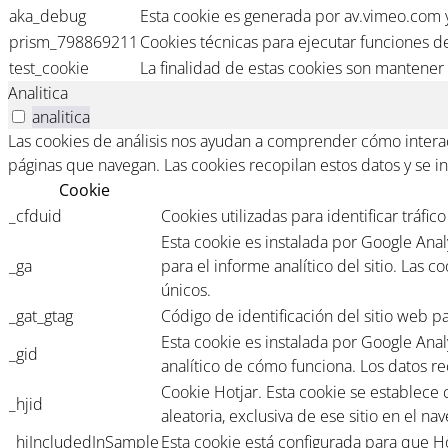
aka_debug
Esta cookie es generada por av.vimeo.com y
prism_798869211
Cookies técnicas para ejecutar funciones de
test_cookie
La finalidad de estas cookies son mantener 
Analitica
analitica
Las cookies de análisis nos ayudan a comprender cómo interact
páginas que navegan. Las cookies recopilan estos datos y se 
Cookie
_cfduid
Cookies utilizadas para identificar tráfi
Esta cookie es instalada por Google Analyt
_ga
para el informe analítico del sitio. Las
únicos.
_gat_gtag
Código de identificación del sitio web pa
Esta cookie es instalada por Google Anal
_gid
analítico de cómo funciona. Los datos re
Cookie Hotjar. Esta cookie se establece c
_hjid
aleatoria, exclusiva de ese sitio en el n
_hjIncludedInSample
Esta cookie está configurada para que Ho