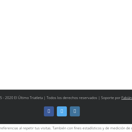
5 - 2020 El Último Triatleta | Todos los derechos reservados | Soporte por
Fabián
Facebook
Twitter
Instagram
referencias al repetir tus visitas. También con fines estadísticos y de medición de