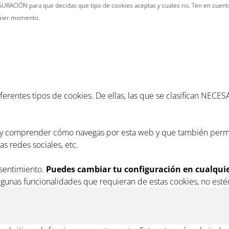
URACIÓN para que decidas que tipo de cookies aceptas y cuales no. Ten en cuenta,
quier momento.
diferentes tipos de cookies. De ellas, las que se clasifican NE
r y comprender cómo navegas por esta web y que también permi
s redes sociales, etc.
nsentimiento.
Puedes cambiar tu configuración en cualqu
lgunas funcionalidades que requieran de estas cookies, no esté