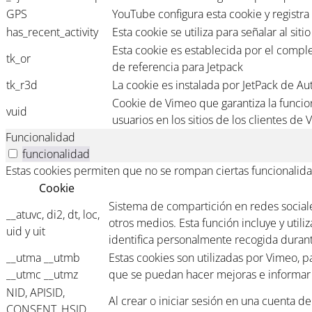
GPS
YouTube configura esta cookie y registra 
has_recent_activity
Esta cookie se utiliza para señalar al si
Esta cookie es establecida por el compl
tk_or
de referencia para Jetpack
tk_r3d
La cookie es instalada por JetPack de Aut
Cookie de Vimeo que garantiza la funcion
vuid
usuarios en los sitios de los clientes de
Funcionalidad
funcionalidad
Estas cookies permiten que no se rompan ciertas funcionalida
Cookie
Sistema de compartición en redes sociales
__atuvc, di2, dt, loc,
otros medios. Esta función incluye y util
uid y uit
identifica personalmente recogida durante
__utma __utmb
Estas cookies son utilizadas por Vimeo, 
__utmc __utmz
que se puedan hacer mejoras e informar d
NID, APISID,
Al crear o iniciar sesión en una cuenta d
CONSENT, HSID,