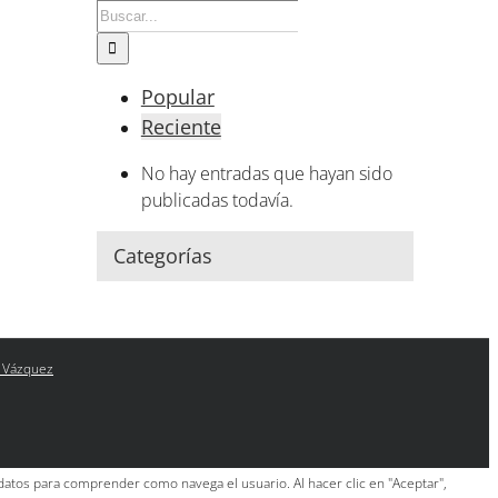
Buscar:
Popular
Reciente
No hay entradas que hayan sido
publicadas todavía.
Categorías
 Vázquez
 datos para comprender como navega el usuario. Al hacer clic en "Aceptar",