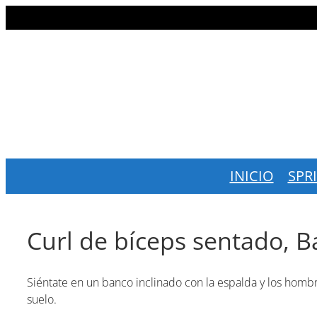
Saltar
al
contenido
INICIO
SPR
Curl de bíceps sentado, 
Siéntate en un banco inclinado con la espalda y los homb
suelo.