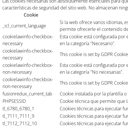
Las cookies necesarias son absolutamente esenciales para que 
características de seguridad del sitio web. No almacenan nin
Cookie
Si la web ofrece varios idiomas, 
_icl_current_language
permite ofrecerle el contenido d
cookielawinfo-checkbox-
Esta cookie está configurada por
necessary
en la categoría "Necesario".
cookielawinfo-checkbox-
This cookie is set by GDPR Cookie
necessary
cookielawinfo-checkbox-
Esta cookie está configurada por
non-necessary
en la categoría "No necesarias".
cookielawinfo-checkbox-
This cookie is set by GDPR Cookie
non-necessary
fusionredux_current_tab
Cookie instalada por la plantilla
PHPSESSID
Cookie técnica que permite que l
tl_6780_6780_1
Cookies técnicas para ejecutar fu
tl_7111_7111_9
Cookies técnicas para ejecutar fu
tl_7112_7112_10
Cookies técnicas para ejecutar fu