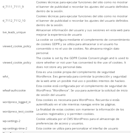
Cookies técnicas para ejecutar funciones del sitio como no mostrar
tl_7111_7111_9
el banner de publicidad o recordar los ajustes del usuario definidos
dentro de la sesión.
Cookies técnicas para ejecutar funciones del sitio como no mostrar
tl_7112_7112_10
el banner de publicidad o recordar los ajustes del usuario definidos
dentro de la sesión.
Almacenan información del usuario y sus sesiones en esta web para
tve_leads_unique
mejorar la experiencia de usuario
La cookie se configura mediante el complemento de consentimiento
de cookies GDPR y se utiliza para almacenar si el usuario ha
viewed_cookie_policy
consentido o no el uso de cookies. No almacena ningún dato
personal.
The cookie is set by the GDPR Cookie Consent plugin and is used to
viewed_cookie_policy
store whether or not user has consented to the use of cookies. It
does not store any personal data.
Esta es una cookie propia del complemento de seguridad
wfvt_
Wordfence. Ees generada para controlar la protección y seguridad
de la web ante un posible mal uso o posibles intentos de hackeo.
Esta cookie está configurada por el complemento de seguridad de
wfwaf-authcookie
WordPress “Wordfence”. Se usa para autenticar la solicitud de inicio
de sesión del usuario
Esta cookies es necesaria para WordPress. Recuerda si estás
wordpress_logged_in
autentificado en el site mientras navegas entre las páginas.
La finalidad de estas cookies son mantener la información de los
wordpress_test_cookie
usuarios registrados y si permiten cookies.
Cookie utilizada por el CMS WordPress para el almacenaje de
wp-settings-2
preferencias de acceso y usuarios.
wp-settings-time-2
Esta cookie se utiliza para personalizar el interfaz de usuario