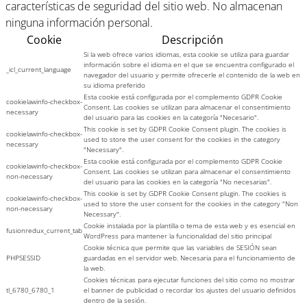
características de seguridad del sitio web. No almacenan
ninguna información personal.
Cookie
Descripción
Si la web ofrece varios idiomas, esta cookie se utiliza para guardar
información sobre el idioma en el que se encuentra configurado el
_icl_current_language
navegador del usuario y permite ofrecerle el contenido de la web en
su idioma preferido
Esta cookie está configurada por el complemento GDPR Cookie
cookielawinfo-checkbox-
Consent. Las cookies se utilizan para almacenar el consentimiento
necessary
del usuario para las cookies en la categoría "Necesario".
This cookie is set by GDPR Cookie Consent plugin. The cookies is
cookielawinfo-checkbox-
used to store the user consent for the cookies in the category
necessary
"Necessary".
Esta cookie está configurada por el complemento GDPR Cookie
cookielawinfo-checkbox-
Consent. Las cookies se utilizan para almacenar el consentimiento
non-necessary
del usuario para las cookies en la categoría "No necesarias".
This cookie is set by GDPR Cookie Consent plugin. The cookies is
cookielawinfo-checkbox-
used to store the user consent for the cookies in the category "Non
non-necessary
Necessary".
Cookie instalada por la plantilla o tema de esta web y es esencial en
fusionredux_current_tab
WordPress para mantener la funcionalidad del sitio principal
Cookie técnica que permite que las variables de SESIÓN sean
PHPSESSID
guardadas en el servidor web. Necesaria para el funcionamiento de
la web.
Cookies técnicas para ejecutar funciones del sitio como no mostrar
tl_6780_6780_1
el banner de publicidad o recordar los ajustes del usuario definidos
dentro de la sesión.