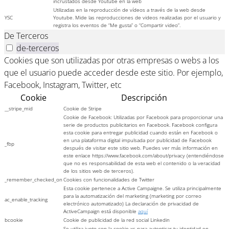
incrustados desde Youtube en la web
Utilizadas en la reproducción de vídeos a través de la web desde
YSC
Youtube. Mide las reproducciones de videos realizadas por el usuario y
registra los eventos de “Me gusta” o “Compartir video”.
De Terceros
de-terceros
Cookies que son utilizadas por otras empresas o webs a los
que el usuario puede acceder desde este sitio. Por ejemplo,
Facebook, Instagram, Twitter, etc
Cookie
Descripción
__stripe_mid
Cookie de Stripe
Cookie de Facebook: Utilizadas por Facebook para proporcionar una
serie de productos publicitarios en Facebook. Facebook configura
esta cookie para entregar publicidad cuando están en Facebook o
en una plataforma digital impulsada por publicidad de Facebook
_fbp
después de visitar este sitio web. Puedes ver más información en
este enlace https://www.facebook.com/about/privacy (entendiéndose
que no es responsabilidad de esta web el contenido o la veracidad
de los sitios web de terceros).
_remember_checked_on
Cookies con funcionalidades de Twitter
Esta cookie pertenece a Active Campaigne. Se utiliza principalmente
para la automatización del marketing (marketing por correo
ac_enable_tracking
electrónico automatizado) La declaración de privacidad de
ActiveCampaign está disponible
aquí
bcookie
Cookie de publicidad de la red social Linkedin
Se utiliza junto con la cookie xs para autenticar tu identidad en