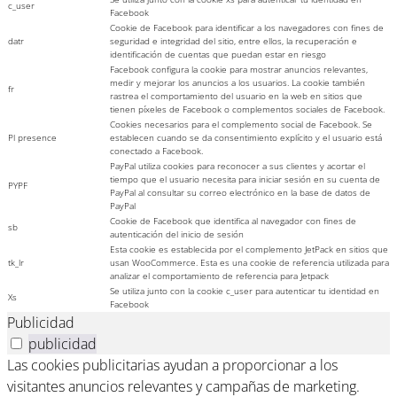
c_user
Facebook
Cookie de Facebook para identificar a los navegadores con fines de
datr
seguridad e integridad del sitio, entre ellos, la recuperación e
identificación de cuentas que puedan estar en riesgo
Facebook configura la cookie para mostrar anuncios relevantes,
medir y mejorar los anuncios a los usuarios. La cookie también
fr
rastrea el comportamiento del usuario en la web en sitios que
tienen píxeles de Facebook o complementos sociales de Facebook.
Cookies necesarios para el complemento social de Facebook. Se
Pl presence
establecen cuando se da consentimiento explícito y el usuario está
conectado a Facebook.
PayPal utiliza cookies para reconocer a sus clientes y acortar el
tiempo que el usuario necesita para iniciar sesión en su cuenta de
PYPF
PayPal al consultar su correo electrónico en la base de datos de
PayPal
Cookie de Facebook que identifica al navegador con fines de
sb
autenticación del inicio de sesión
Esta cookie es establecida por el complemento JetPack en sitios que
tk_lr
usan WooCommerce. Esta es una cookie de referencia utilizada para
analizar el comportamiento de referencia para Jetpack
Se utiliza junto con la cookie c_user para autenticar tu identidad en
Xs
Facebook
Publicidad
publicidad
Las cookies publicitarias ayudan a proporcionar a los
visitantes anuncios relevantes y campañas de marketing.