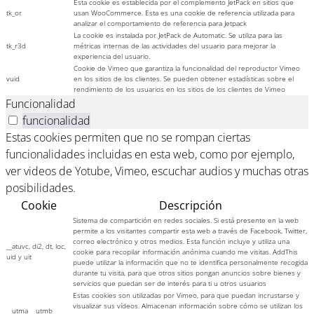
Esta cookie es establecida por el complemento JetPack en sitios que
tk_or
usan WooCommerce. Esta es una cookie de referencia utilizada para
analizar el comportamiento de referencia para Jetpack
La cookie es instalada por JetPack de Automatic. Se utiliza para las
tk_r3d
métricas internas de las actividades del usuario para mejorar la
experiencia del usuario.
Cookie de Vimeo que garantiza la funcionalidad del reproductor Vimeo
vuid
en los sitios de los clientes. Se pueden obtener estadísticas sobre el
rendimiento de los usuarios en los sitios de los clientes de Vimeo
Funcionalidad
funcionalidad
Estas cookies permiten que no se rompan ciertas
funcionalidades incluidas en esta web, como por ejemplo,
ver videos de Yotube, Vimeo, escuchar audios y muchas otras
posibilidades.
Cookie
Descripción
Sistema de compartición en redes sociales. Si está presente en la web
permite a los visitantes compartir esta web a través de Facebook, Twitter,
correo electrónico y otros medios. Esta función incluye y utiliza una
__atuvc, di2, dt, loc,
cookie para recopilar información anónima cuando me visitas. AddThis
uid y uit
puede utilizar la información que no te identifica personalmente recogida
durante tu visita, para que otros sitios pongan anuncios sobre bienes y
servicios que puedan ser de interés para ti u otros usuarios
Estas cookies son utilizadas por Vimeo, para que puedan incrustarse y
visualizar sus vídeos. Almacenan información sobre cómo se utilizan los
__utma __utmb