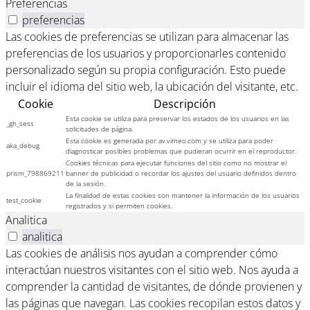
Preferencias
preferencias
Las cookies de preferencias se utilizan para almacenar las
preferencias de los usuarios y proporcionarles contenido
personalizado según su propia configuración. Esto puede
incluir el idioma del sitio web, la ubicación del visitante, etc.
Cookie
Descripción
Esta cookie se utiliza para preservar los estados de los usuarios en las
_gh_sess
solicitudes de página.
Esta cookie es generada por av.vimeo.com y se utiliza para poder
aka_debug
diagnosticar posibles problemas que pudieran ocurrir en el reproductor.
Cookies técnicas para ejecutar funciones del sitio como no mostrar el
prism_798869211
banner de publicidad o recordar los ajustes del usuario definidos dentro
de la sesión.
La finalidad de estas cookies son mantener la información de los usuarios
test_cookie
registrados y si permiten cookies.
Analitica
analitica
Las cookies de análisis nos ayudan a comprender cómo
interactúan nuestros visitantes con el sitio web. Nos ayuda a
comprender la cantidad de visitantes, de dónde provienen y
las páginas que navegan. Las cookies recopilan estos datos y