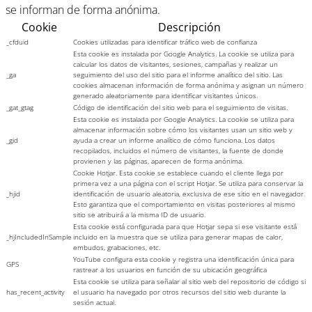
se informan de forma anónima.
Cookie
Descripción
_cfduid
Cookies utilizadas para identificar tráfico web de confianza
Esta cookie es instalada por Google Analytics. La cookie se utiliza para
calcular los datos de visitantes, sesiones, campañas y realizar un
_ga
seguimiento del uso del sitio para el informe analítico del sitio. Las
cookies almacenan información de forma anónima y asignan un número
generado aleatoriamente para identificar visitantes únicos.
_gat_gtag
Código de identificación del sitio web para el seguimiento de visitas.
Esta cookie es instalada por Google Analytics. La cookie se utiliza para
almacenar información sobre cómo los visitantes usan un sitio web y
_gid
ayuda a crear un informe analítico de cómo funciona. Los datos
recopilados, incluidos el número de visitantes, la fuente de donde
provienen y las páginas, aparecen de forma anónima.
Cookie Hotjar. Esta cookie se establece cuando el cliente llega por
primera vez a una página con el script Hotjar. Se utiliza para conservar la
_hjid
identificación de usuario aleatoria, exclusiva de ese sitio en el navegador.
Esto garantiza que el comportamiento en visitas posteriores al mismo
sitio se atribuirá a la misma ID de usuario.
Esta cookie está configurada para que Hotjar sepa si ese visitante está
_hjIncludedInSample
incluido en la muestra que se utiliza para generar mapas de calor,
embudos, grabaciones, etc.
YouTube configura esta cookie y registra una identificación única para
GPS
rastrear a los usuarios en función de su ubicación geográfica
Esta cookie se utiliza para señalar al sitio web del repositorio de código si
has_recent_activity
el usuario ha navegado por otros recursos del sitio web durante la
sesión actual.