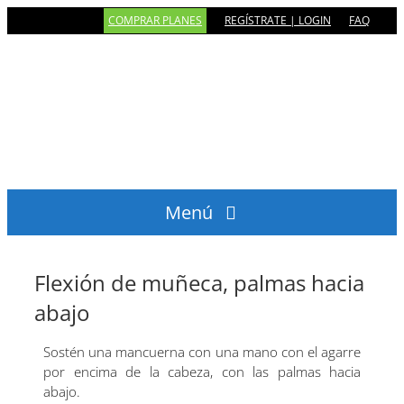
Saltar
COMPRAR PLANES
REGÍSTRATE | LOGIN
FAQ
al
contenido
Menú
INICIO
SPRINT
Flexión de muñeca, palmas hacia
OLÍMPICO
abajo
MEDIO IRONMAN
Sostén una mancuerna con una mano con el agarre
IRONMAN
por encima de la cabeza, con las palmas hacia
CONTACTO
abajo.