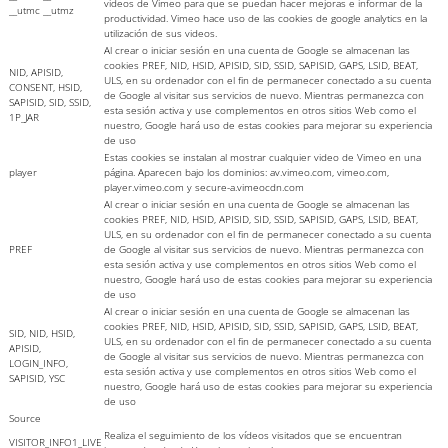
videos de Vimeo para que se puedan hacer mejoras e informar de la
__utmc __utmz
productividad. Vimeo hace uso de las cookies de google analytics en la
utilización de sus videos.
Al crear o iniciar sesión en una cuenta de Google se almacenan las
cookies PREF, NID, HSID, APISID, SID, SSID, SAPISID, GAPS, LSID, BEAT,
NID, APISID,
ULS, en su ordenador con el fin de permanecer conectado a su cuenta
CONSENT, HSID,
de Google al visitar sus servicios de nuevo. Mientras permanezca con
SAPISID, SID, SSID,
esta sesión activa y use complementos en otros sitios Web como el
1P_JAR
nuestro, Google hará uso de estas cookies para mejorar su experiencia
de uso
Estas cookies se instalan al mostrar cualquier video de Vimeo en una
player
página. Aparecen bajo los dominios: av.vimeo.com, vimeo.com,
player.vimeo.com y secure-a.vimeocdn.com
Al crear o iniciar sesión en una cuenta de Google se almacenan las
cookies PREF, NID, HSID, APISID, SID, SSID, SAPISID, GAPS, LSID, BEAT,
ULS, en su ordenador con el fin de permanecer conectado a su cuenta
PREF
de Google al visitar sus servicios de nuevo. Mientras permanezca con
esta sesión activa y use complementos en otros sitios Web como el
nuestro, Google hará uso de estas cookies para mejorar su experiencia
de uso
Al crear o iniciar sesión en una cuenta de Google se almacenan las
cookies PREF, NID, HSID, APISID, SID, SSID, SAPISID, GAPS, LSID, BEAT,
SID, NID, HSID,
ULS, en su ordenador con el fin de permanecer conectado a su cuenta
APISID,
de Google al visitar sus servicios de nuevo. Mientras permanezca con
LOGIN_INFO,
esta sesión activa y use complementos en otros sitios Web como el
SAPISID, YSC
nuestro, Google hará uso de estas cookies para mejorar su experiencia
de uso
Source
Realiza el seguimiento de los vídeos visitados que se encuentran
VISITOR_INFO1_LIVE