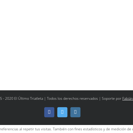
5 - 2020 El Último Triatleta | Todos los derechos reservados | Soporte por
Fabián
Facebook
Twitter
Instagram
referencias al repetir tus visitas. También con fines estadísticos y de medición de