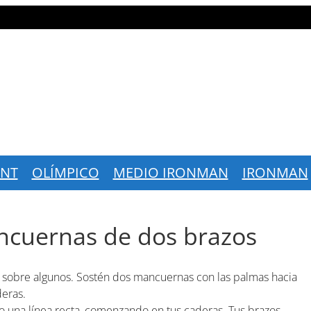
INT
OLÍMPICO
MEDIO IRONMAN
IRONMAN
ncuernas de dos brazos
e sobre algunos. Sostén dos mancuernas con las palmas hacia
deras.
do una línea recta, comenzando en tus caderas. Tus brazos