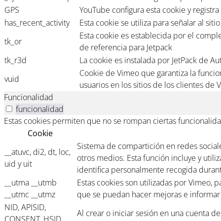
GPS
YouTube configura esta cookie y registra 
has_recent_activity
Esta cookie se utiliza para señalar al si
Esta cookie es establecida por el compl
tk_or
de referencia para Jetpack
tk_r3d
La cookie es instalada por JetPack de Aut
Cookie de Vimeo que garantiza la funcion
vuid
usuarios en los sitios de los clientes de
Funcionalidad
funcionalidad
Estas cookies permiten que no se rompan ciertas funcionalida
Cookie
Sistema de compartición en redes sociales
__atuvc, di2, dt, loc,
otros medios. Esta función incluye y util
uid y uit
identifica personalmente recogida durante
__utma __utmb
Estas cookies son utilizadas por Vimeo, 
__utmc __utmz
que se puedan hacer mejoras e informar d
NID, APISID,
Al crear o iniciar sesión en una cuenta d
CONSENT, HSID,