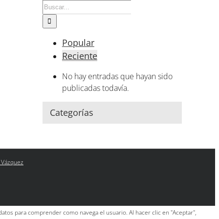
Buscar:
Popular
Reciente
No hay entradas que hayan sido
publicadas todavía.
Categorías
 Vázquez
 datos para comprender como navega el usuario. Al hacer clic en "Aceptar",