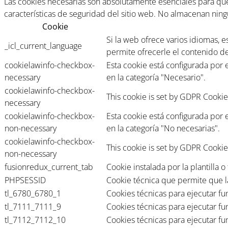
Las cookies necesarias son absolutamente esenciales para que 
características de seguridad del sitio web. No almacenan nin
Cookie
Si la web ofrece varios idiomas, 
_icl_current_language
permite ofrecerle el contenido d
cookielawinfo-checkbox-
Esta cookie está configurada por
necessary
en la categoría "Necesario".
cookielawinfo-checkbox-
This cookie is set by GDPR Cookie
necessary
cookielawinfo-checkbox-
Esta cookie está configurada por
non-necessary
en la categoría "No necesarias".
cookielawinfo-checkbox-
This cookie is set by GDPR Cookie
non-necessary
fusionredux_current_tab
Cookie instalada por la plantilla
PHPSESSID
Cookie técnica que permite que l
tl_6780_6780_1
Cookies técnicas para ejecutar fu
tl_7111_7111_9
Cookies técnicas para ejecutar fu
tl_7112_7112_10
Cookies técnicas para ejecutar fu