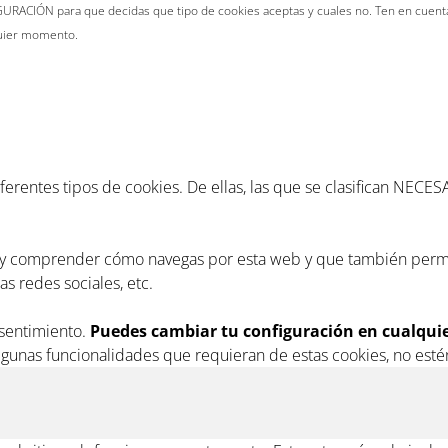
URACIÓN para que decidas que tipo de cookies aceptas y cuales no. Ten en cuenta,
quier momento.
diferentes tipos de cookies. De ellas, las que se clasifican NE
r y comprender cómo navegas por esta web y que también permi
s redes sociales, etc.
nsentimiento.
Puedes cambiar tu configuración en cualqu
lgunas funcionalidades que requieran de estas cookies, no esté