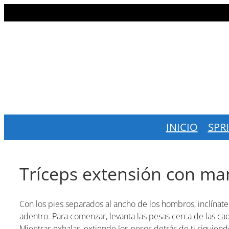
Saltar
al
contenido
INICIO
SPR
Tríceps extensión con ma
Con los pies separados al ancho de los hombros, inclínat
adentro. Para comenzar, levanta las pesas cerca de las ca
Mientras exhalas, extiende los pesos detrás de ti siguien