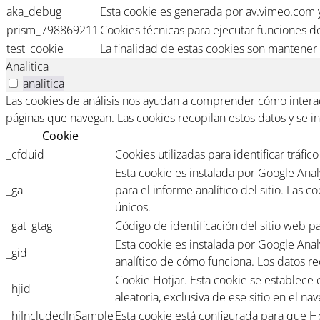
aka_debug
Esta cookie es generada por av.vimeo.com y
prism_798869211
Cookies técnicas para ejecutar funciones de
test_cookie
La finalidad de estas cookies son mantener 
Analitica
analitica
Las cookies de análisis nos ayudan a comprender cómo interact
páginas que navegan. Las cookies recopilan estos datos y se 
Cookie
_cfduid
Cookies utilizadas para identificar tráfi
Esta cookie es instalada por Google Analyt
_ga
para el informe analítico del sitio. Las
únicos.
_gat_gtag
Código de identificación del sitio web pa
Esta cookie es instalada por Google Anal
_gid
analítico de cómo funciona. Los datos re
Cookie Hotjar. Esta cookie se establece c
_hjid
aleatoria, exclusiva de ese sitio en el n
_hjIncludedInSample
Esta cookie está configurada para que Ho