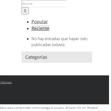
Buscar:
Popular
Reciente
No hay entradas que hayan sido
publicadas todavía.
Categorías
 Vázquez
 datos para comprender como navega el usuario. Al hacer clic en "Aceptar",