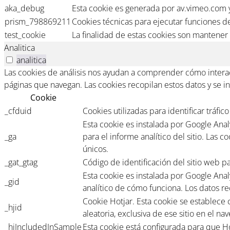
aka_debug
Esta cookie es generada por av.vimeo.com y
prism_798869211
Cookies técnicas para ejecutar funciones de
test_cookie
La finalidad de estas cookies son mantener 
Analitica
analitica
Las cookies de análisis nos ayudan a comprender cómo interact
páginas que navegan. Las cookies recopilan estos datos y se 
Cookie
_cfduid
Cookies utilizadas para identificar tráfi
Esta cookie es instalada por Google Analyt
_ga
para el informe analítico del sitio. Las
únicos.
_gat_gtag
Código de identificación del sitio web pa
Esta cookie es instalada por Google Anal
_gid
analítico de cómo funciona. Los datos re
Cookie Hotjar. Esta cookie se establece c
_hjid
aleatoria, exclusiva de ese sitio en el n
_hjIncludedInSample
Esta cookie está configurada para que Ho