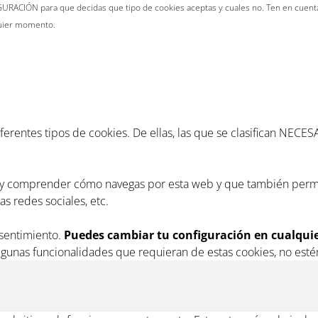
URACIÓN para que decidas que tipo de cookies aceptas y cuales no. Ten en cuenta,
quier momento.
diferentes tipos de cookies. De ellas, las que se clasifican NE
r y comprender cómo navegas por esta web y que también permi
s redes sociales, etc.
nsentimiento.
Puedes cambiar tu configuración en cualqu
lgunas funcionalidades que requieran de estas cookies, no esté