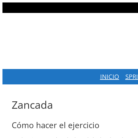
Saltar
al
contenido
INICIO
SPR
Zancada
Cómo hacer el ejercicio