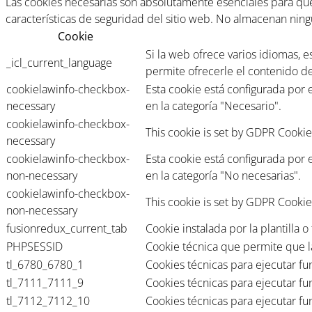
Las cookies necesarias son absolutamente esenciales para que 
características de seguridad del sitio web. No almacenan nin
Cookie
Si la web ofrece varios idiomas, 
_icl_current_language
permite ofrecerle el contenido d
cookielawinfo-checkbox-
Esta cookie está configurada por
necessary
en la categoría "Necesario".
cookielawinfo-checkbox-
This cookie is set by GDPR Cookie
necessary
cookielawinfo-checkbox-
Esta cookie está configurada por
non-necessary
en la categoría "No necesarias".
cookielawinfo-checkbox-
This cookie is set by GDPR Cookie
non-necessary
fusionredux_current_tab
Cookie instalada por la plantilla
PHPSESSID
Cookie técnica que permite que l
tl_6780_6780_1
Cookies técnicas para ejecutar fu
tl_7111_7111_9
Cookies técnicas para ejecutar fu
tl_7112_7112_10
Cookies técnicas para ejecutar fu