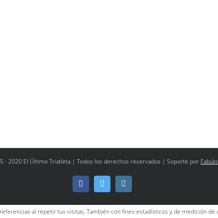
5 - 2020 El Último Triatleta | Todos los derechos reservados | Soporte por
Fabián
Facebook
Twitter
Instagram
referencias al repetir tus visitas. También con fines estadísticos y de medición de