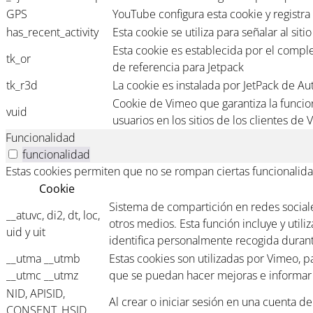
GPS
YouTube configura esta cookie y registra 
has_recent_activity
Esta cookie se utiliza para señalar al si
Esta cookie es establecida por el compl
tk_or
de referencia para Jetpack
tk_r3d
La cookie es instalada por JetPack de Aut
Cookie de Vimeo que garantiza la funcion
vuid
usuarios en los sitios de los clientes de
Funcionalidad
funcionalidad
Estas cookies permiten que no se rompan ciertas funcionalida
Cookie
Sistema de compartición en redes sociales
__atuvc, di2, dt, loc,
otros medios. Esta función incluye y util
uid y uit
identifica personalmente recogida durante
__utma __utmb
Estas cookies son utilizadas por Vimeo, 
__utmc __utmz
que se puedan hacer mejoras e informar d
NID, APISID,
Al crear o iniciar sesión en una cuenta d
CONSENT, HSID,