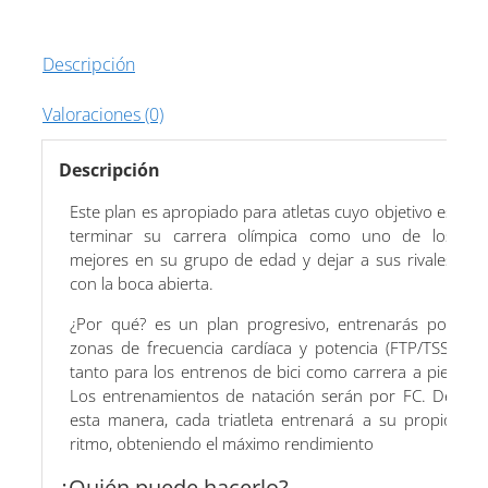
19
semanas
cantidad
Descripción
Valoraciones (0)
Descripción
Este plan es apropiado para atletas cuyo objetivo es
terminar su carrera olímpica como uno de los
mejores en su grupo de edad y dejar a sus rivales
con la boca abierta.
¿Por qué? es un plan progresivo, entrenarás por
zonas de frecuencia cardíaca y potencia (FTP/TSS)
tanto para los entrenos de bici como carrera a pie.
Los entrenamientos de natación serán por FC. De
esta manera, cada triatleta entrenará a su propio
ritmo, obteniendo el máximo rendimiento
¿Quién puede hacerlo?