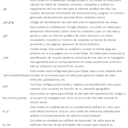
calcular los datos de visitantes, sesiones, campañas y realizar un
_ga
seguimiento del uso del sitio para el informe analítico del sitio. Las
cookies almacenan información de forma anónima y asignan un número
generado aleatoriamente para identificar visitantes únicos.
_gat_gtag
Código de identificación del sitio web para el seguimiento de visitas.
Esta cookie es instalada por Google Analytics. La cookie se utiliza para
almacenar información sobre cómo los visitantes usan un sitio web y
_gid
ayuda a crear un informe analítico de cómo funciona. Los datos
recopilados, incluidos el número de visitantes, la fuente de donde
provienen y las páginas, aparecen de forma anónima.
Cookie Hotjar. Esta cookie se establece cuando el cliente llega por
primera vez a una página con el script Hotjar. Se utiliza para conservar la
_hjid
identificación de usuario aleatoria, exclusiva de ese sitio en el navegador.
Esto garantiza que el comportamiento en visitas posteriores al mismo
sitio se atribuirá a la misma ID de usuario.
Esta cookie está configurada para que Hotjar sepa si ese visitante está
_hjIncludedInSample
incluido en la muestra que se utiliza para generar mapas de calor,
embudos, grabaciones, etc.
YouTube configura esta cookie y registra una identificación única para
GPS
rastrear a los usuarios en función de su ubicación geográfica
Esta cookie se utiliza para señalar al sitio web del repositorio de código si
has_recent_activity
el usuario ha navegado por otros recursos del sitio web durante la
sesión actual.
Esta cookie es establecida por el complemento JetPack en sitios que
tk_or
usan WooCommerce. Esta es una cookie de referencia utilizada para
analizar el comportamiento de referencia para Jetpack
La cookie es instalada por JetPack de Automatic. Se utiliza para las
tk_r3d
métricas internas de las actividades del usuario para mejorar la