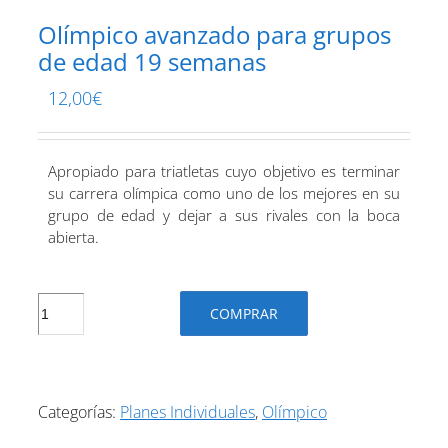
Olímpico avanzado para grupos
de edad 19 semanas
12,00
€
Apropiado para triatletas cuyo objetivo es terminar
su carrera olímpica como uno de los mejores en su
grupo de edad y dejar a sus rivales con la boca
abierta.
Olímpico
COMPRAR
avanzado
para
grupos
de
Categorías:
Planes Individuales
,
Olímpico
edad