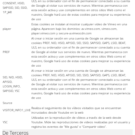
ULS, en su ordenador con el fin de permanecer conectado a su cuenta
CONSENT, HSID,
de Google al visitar sus servicios de nuevo. Mientras permanezca con
SAPISID, SID, SSID,
esta sesión activa y use complementos en otros sitios Web como el
1P_JAR
nuestro, Google hará uso de estas cookies para mejorar su experiencia
de uso
Estas cookies se instalan al mostrar cualquier video de Vimeo en una
player
página. Aparecen bajo los dominios: av.vimeo.com, vimeo.com,
player.vimeo.com y secure-a.vimeocdn.com
Al crear o iniciar sesión en una cuenta de Google se almacenan las
cookies PREF, NID, HSID, APISID, SID, SSID, SAPISID, GAPS, LSID, BEAT,
ULS, en su ordenador con el fin de permanecer conectado a su cuenta
PREF
de Google al visitar sus servicios de nuevo. Mientras permanezca con
esta sesión activa y use complementos en otros sitios Web como el
nuestro, Google hará uso de estas cookies para mejorar su experiencia
de uso
Al crear o iniciar sesión en una cuenta de Google se almacenan las
cookies PREF, NID, HSID, APISID, SID, SSID, SAPISID, GAPS, LSID, BEAT,
SID, NID, HSID,
ULS, en su ordenador con el fin de permanecer conectado a su cuenta
APISID,
de Google al visitar sus servicios de nuevo. Mientras permanezca con
LOGIN_INFO,
esta sesión activa y use complementos en otros sitios Web como el
SAPISID, YSC
nuestro, Google hará uso de estas cookies para mejorar su experiencia
de uso
Source
Realiza el seguimiento de los vídeos visitados que se encuentran
VISITOR_INFO1_LIVE
incrustados desde Youtube en la web
Utilizadas en la reproducción de vídeos a través de la web desde
YSC
Youtube. Mide las reproducciones de videos realizadas por el usuario y
registra los eventos de “Me gusta” o “Compartir video”.
De Terceros