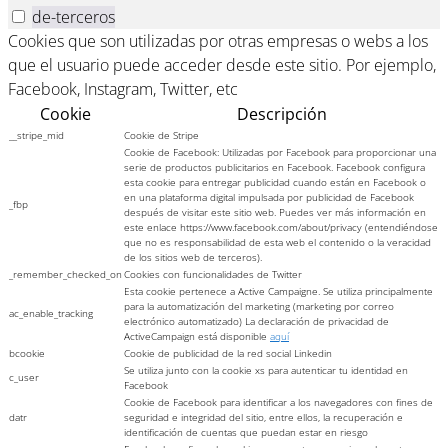
de-terceros
Cookies que son utilizadas por otras empresas o webs a los
que el usuario puede acceder desde este sitio. Por ejemplo,
Facebook, Instagram, Twitter, etc
Cookie
Descripción
__stripe_mid
Cookie de Stripe
Cookie de Facebook: Utilizadas por Facebook para proporcionar una
serie de productos publicitarios en Facebook. Facebook configura
esta cookie para entregar publicidad cuando están en Facebook o
en una plataforma digital impulsada por publicidad de Facebook
_fbp
después de visitar este sitio web. Puedes ver más información en
este enlace https://www.facebook.com/about/privacy (entendiéndose
que no es responsabilidad de esta web el contenido o la veracidad
de los sitios web de terceros).
_remember_checked_on
Cookies con funcionalidades de Twitter
Esta cookie pertenece a Active Campaigne. Se utiliza principalmente
para la automatización del marketing (marketing por correo
ac_enable_tracking
electrónico automatizado) La declaración de privacidad de
ActiveCampaign está disponible
aquí
bcookie
Cookie de publicidad de la red social Linkedin
Se utiliza junto con la cookie xs para autenticar tu identidad en
c_user
Facebook
Cookie de Facebook para identificar a los navegadores con fines de
datr
seguridad e integridad del sitio, entre ellos, la recuperación e
identificación de cuentas que puedan estar en riesgo