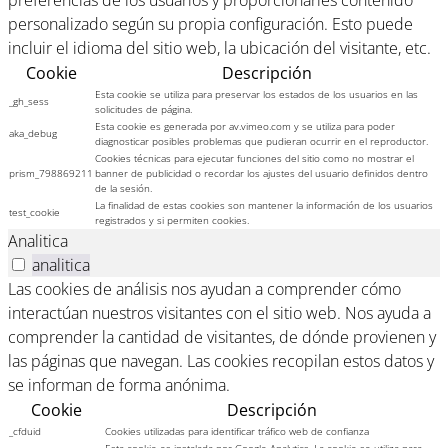
personalizado según su propia configuración. Esto puede
incluir el idioma del sitio web, la ubicación del visitante, etc.
Cookie
Descripción
Esta cookie se utiliza para preservar los estados de los usuarios en las
_gh_sess
solicitudes de página.
Esta cookie es generada por av.vimeo.com y se utiliza para poder
aka_debug
diagnosticar posibles problemas que pudieran ocurrir en el reproductor.
Cookies técnicas para ejecutar funciones del sitio como no mostrar el
prism_798869211
banner de publicidad o recordar los ajustes del usuario definidos dentro
de la sesión.
La finalidad de estas cookies son mantener la información de los usuarios
test_cookie
registrados y si permiten cookies.
Analitica
analitica
Las cookies de análisis nos ayudan a comprender cómo
interactúan nuestros visitantes con el sitio web. Nos ayuda a
comprender la cantidad de visitantes, de dónde provienen y
las páginas que navegan. Las cookies recopilan estos datos y
se informan de forma anónima.
Cookie
Descripción
_cfduid
Cookies utilizadas para identificar tráfico web de confianza
Esta cookie es instalada por Google Analytics. La cookie se utiliza para