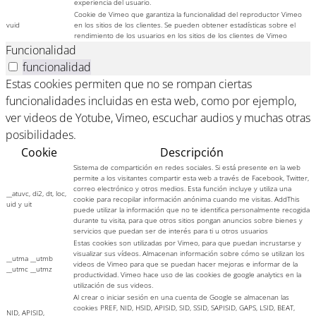
experiencia del usuario.
Cookie de Vimeo que garantiza la funcionalidad del reproductor Vimeo
vuid
en los sitios de los clientes. Se pueden obtener estadísticas sobre el
rendimiento de los usuarios en los sitios de los clientes de Vimeo
Funcionalidad
funcionalidad
Estas cookies permiten que no se rompan ciertas
funcionalidades incluidas en esta web, como por ejemplo,
ver videos de Yotube, Vimeo, escuchar audios y muchas otras
posibilidades.
Cookie
Descripción
Sistema de compartición en redes sociales. Si está presente en la web
permite a los visitantes compartir esta web a través de Facebook, Twitter,
correo electrónico y otros medios. Esta función incluye y utiliza una
__atuvc, di2, dt, loc,
cookie para recopilar información anónima cuando me visitas. AddThis
uid y uit
puede utilizar la información que no te identifica personalmente recogida
durante tu visita, para que otros sitios pongan anuncios sobre bienes y
servicios que puedan ser de interés para ti u otros usuarios
Estas cookies son utilizadas por Vimeo, para que puedan incrustarse y
visualizar sus vídeos. Almacenan información sobre cómo se utilizan los
__utma __utmb
videos de Vimeo para que se puedan hacer mejoras e informar de la
__utmc __utmz
productividad. Vimeo hace uso de las cookies de google analytics en la
utilización de sus videos.
Al crear o iniciar sesión en una cuenta de Google se almacenan las
cookies PREF, NID, HSID, APISID, SID, SSID, SAPISID, GAPS, LSID, BEAT,
NID, APISID,