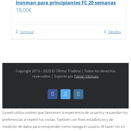
Ironman para principiantes FC 20 semanas
18,00
€
Comprar
Detalles
Copyright 2015 - 2020 El Último Triatleta | Todos los derechos
reservados | Soporte por
Fabián Vázquez
Facebook
Twitter
Instagram
La web utiliza cookies que favorecen la experiencia de usuario y recuerdan tus
preferencias al repetir tus visitas. También con fines estadísticos y de
medición de datos para comprender como navega el usuario. Al hacer clic en