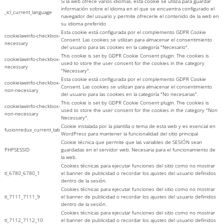
Si la web ofrece varios idiomas, esta cookie se utiliza para guardar
información sobre el idioma en el que se encuentra configurado el
_icl_current_language
navegador del usuario y permite ofrecerle el contenido de la web en
su idioma preferido
Esta cookie está configurada por el complemento GDPR Cookie
cookielawinfo-checkbox-
Consent. Las cookies se utilizan para almacenar el consentimiento
necessary
del usuario para las cookies en la categoría "Necesario".
This cookie is set by GDPR Cookie Consent plugin. The cookies is
cookielawinfo-checkbox-
used to store the user consent for the cookies in the category
necessary
"Necessary".
Esta cookie está configurada por el complemento GDPR Cookie
cookielawinfo-checkbox-
Consent. Las cookies se utilizan para almacenar el consentimiento
non-necessary
del usuario para las cookies en la categoría "No necesarias".
This cookie is set by GDPR Cookie Consent plugin. The cookies is
cookielawinfo-checkbox-
used to store the user consent for the cookies in the category "Non
non-necessary
Necessary".
Cookie instalada por la plantilla o tema de esta web y es esencial en
fusionredux_current_tab
WordPress para mantener la funcionalidad del sitio principal
Cookie técnica que permite que las variables de SESIÓN sean
PHPSESSID
guardadas en el servidor web. Necesaria para el funcionamiento de
la web.
Cookies técnicas para ejecutar funciones del sitio como no mostrar
tl_6780_6780_1
el banner de publicidad o recordar los ajustes del usuario definidos
dentro de la sesión.
Cookies técnicas para ejecutar funciones del sitio como no mostrar
tl_7111_7111_9
el banner de publicidad o recordar los ajustes del usuario definidos
dentro de la sesión.
Cookies técnicas para ejecutar funciones del sitio como no mostrar
tl_7112_7112_10
el banner de publicidad o recordar los ajustes del usuario definidos