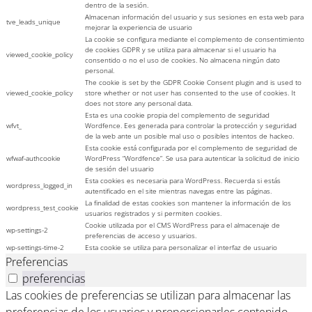
dentro de la sesión.
Almacenan información del usuario y sus sesiones en esta web para
tve_leads_unique
mejorar la experiencia de usuario
La cookie se configura mediante el complemento de consentimiento
de cookies GDPR y se utiliza para almacenar si el usuario ha
viewed_cookie_policy
consentido o no el uso de cookies. No almacena ningún dato
personal.
The cookie is set by the GDPR Cookie Consent plugin and is used to
viewed_cookie_policy
store whether or not user has consented to the use of cookies. It
does not store any personal data.
Esta es una cookie propia del complemento de seguridad
wfvt_
Wordfence. Ees generada para controlar la protección y seguridad
de la web ante un posible mal uso o posibles intentos de hackeo.
Esta cookie está configurada por el complemento de seguridad de
wfwaf-authcookie
WordPress “Wordfence”. Se usa para autenticar la solicitud de inicio
de sesión del usuario
Esta cookies es necesaria para WordPress. Recuerda si estás
wordpress_logged_in
autentificado en el site mientras navegas entre las páginas.
La finalidad de estas cookies son mantener la información de los
wordpress_test_cookie
usuarios registrados y si permiten cookies.
Cookie utilizada por el CMS WordPress para el almacenaje de
wp-settings-2
preferencias de acceso y usuarios.
wp-settings-time-2
Esta cookie se utiliza para personalizar el interfaz de usuario
Preferencias
preferencias
Las cookies de preferencias se utilizan para almacenar las
preferencias de los usuarios y proporcionarles contenido