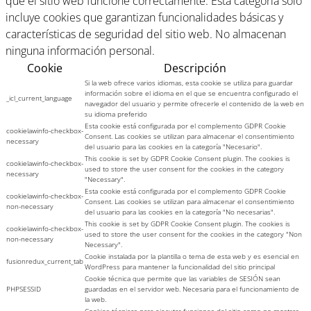
que el sitio web funcione correctamente. Esta categoría solo
incluye cookies que garantizan funcionalidades básicas y
características de seguridad del sitio web. No almacenan
ninguna información personal.
Cookie
Descripción
Si la web ofrece varios idiomas, esta cookie se utiliza para guardar
información sobre el idioma en el que se encuentra configurado el
_icl_current_language
navegador del usuario y permite ofrecerle el contenido de la web en
su idioma preferido
Esta cookie está configurada por el complemento GDPR Cookie
cookielawinfo-checkbox-
Consent. Las cookies se utilizan para almacenar el consentimiento
necessary
del usuario para las cookies en la categoría "Necesario".
This cookie is set by GDPR Cookie Consent plugin. The cookies is
cookielawinfo-checkbox-
used to store the user consent for the cookies in the category
necessary
"Necessary".
Esta cookie está configurada por el complemento GDPR Cookie
cookielawinfo-checkbox-
Consent. Las cookies se utilizan para almacenar el consentimiento
non-necessary
del usuario para las cookies en la categoría "No necesarias".
This cookie is set by GDPR Cookie Consent plugin. The cookies is
cookielawinfo-checkbox-
used to store the user consent for the cookies in the category "Non
non-necessary
Necessary".
Cookie instalada por la plantilla o tema de esta web y es esencial en
fusionredux_current_tab
WordPress para mantener la funcionalidad del sitio principal
Cookie técnica que permite que las variables de SESIÓN sean
PHPSESSID
guardadas en el servidor web. Necesaria para el funcionamiento de
la web.
Cookies técnicas para ejecutar funciones del sitio como no mostrar