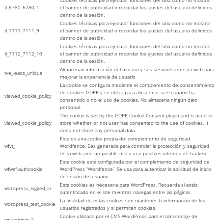
tl_6780_6780_1
el banner de publicidad o recordar los ajustes del usuario definidos
dentro de la sesión.
Cookies técnicas para ejecutar funciones del sitio como no mostrar
tl_7111_7111_9
el banner de publicidad o recordar los ajustes del usuario definidos
dentro de la sesión.
Cookies técnicas para ejecutar funciones del sitio como no mostrar
tl_7112_7112_10
el banner de publicidad o recordar los ajustes del usuario definidos
dentro de la sesión.
Almacenan información del usuario y sus sesiones en esta web para
tve_leads_unique
mejorar la experiencia de usuario
La cookie se configura mediante el complemento de consentimiento
de cookies GDPR y se utiliza para almacenar si el usuario ha
viewed_cookie_policy
consentido o no el uso de cookies. No almacena ningún dato
personal.
The cookie is set by the GDPR Cookie Consent plugin and is used to
viewed_cookie_policy
store whether or not user has consented to the use of cookies. It
does not store any personal data.
Esta es una cookie propia del complemento de seguridad
wfvt_
Wordfence. Ees generada para controlar la protección y seguridad
de la web ante un posible mal uso o posibles intentos de hackeo.
Esta cookie está configurada por el complemento de seguridad de
wfwaf-authcookie
WordPress “Wordfence”. Se usa para autenticar la solicitud de inicio
de sesión del usuario
Esta cookies es necesaria para WordPress. Recuerda si estás
wordpress_logged_in
autentificado en el site mientras navegas entre las páginas.
La finalidad de estas cookies son mantener la información de los
wordpress_test_cookie
usuarios registrados y si permiten cookies.
Cookie utilizada por el CMS WordPress para el almacenaje de
wp-settings-2