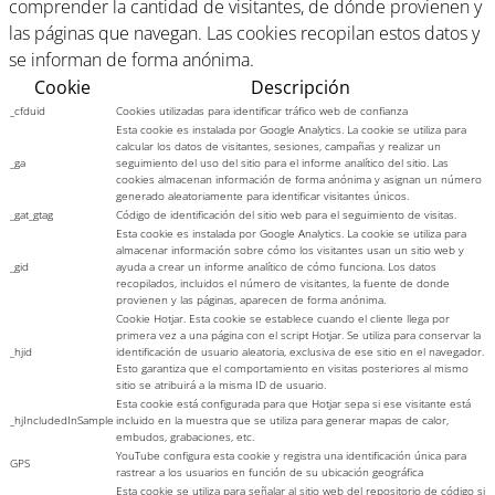
comprender la cantidad de visitantes, de dónde provienen y
las páginas que navegan. Las cookies recopilan estos datos y
se informan de forma anónima.
Cookie
Descripción
_cfduid
Cookies utilizadas para identificar tráfico web de confianza
Esta cookie es instalada por Google Analytics. La cookie se utiliza para
calcular los datos de visitantes, sesiones, campañas y realizar un
_ga
seguimiento del uso del sitio para el informe analítico del sitio. Las
cookies almacenan información de forma anónima y asignan un número
generado aleatoriamente para identificar visitantes únicos.
_gat_gtag
Código de identificación del sitio web para el seguimiento de visitas.
Esta cookie es instalada por Google Analytics. La cookie se utiliza para
almacenar información sobre cómo los visitantes usan un sitio web y
_gid
ayuda a crear un informe analítico de cómo funciona. Los datos
recopilados, incluidos el número de visitantes, la fuente de donde
provienen y las páginas, aparecen de forma anónima.
Cookie Hotjar. Esta cookie se establece cuando el cliente llega por
primera vez a una página con el script Hotjar. Se utiliza para conservar la
_hjid
identificación de usuario aleatoria, exclusiva de ese sitio en el navegador.
Esto garantiza que el comportamiento en visitas posteriores al mismo
sitio se atribuirá a la misma ID de usuario.
Esta cookie está configurada para que Hotjar sepa si ese visitante está
_hjIncludedInSample
incluido en la muestra que se utiliza para generar mapas de calor,
embudos, grabaciones, etc.
YouTube configura esta cookie y registra una identificación única para
GPS
rastrear a los usuarios en función de su ubicación geográfica
Esta cookie se utiliza para señalar al sitio web del repositorio de código si