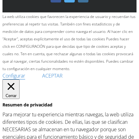
La web utiliza cookies que favorecen la experiencia de usuario y recuerdan tus
preferencias al repetir tus visitas. También con fines estadísticos y de
medición de datos para comprender como navega el usuario. Al hacer clic en
"Aceptar", aceptas explícitamente el uso de todas las cookies Puedes hacer
click en CONFIGURACIÓN para que decidas que tipo de cookies aceptas y
cuales no. Ten en cuenta, que rechazar algunas o todas las cookies provocará
que al navegar, ciertas funcionalidades no estén disponibles. Puedes cambiar
tu configuración en cualquier momento.
Configurar
ACEPTAR
Cerrar
Resumen de privacidad
Para mejorar tu experiencia mientras navegas, la web utiliza
diferentes tipos de cookies. De ellas, las que se clasifican
NECESARIAS se almacenan en tu navegador porque son
esenciales para el funcionamiento básico y de seguridad de