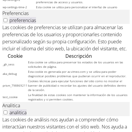
preferencias de acceso y usuarios.
wp-settings-time-2
Esta cookie se utiliza para personalizar el interfaz de usuario
Preferencias
preferencias
Las cookies de preferencias se utilizan para almacenar las
preferencias de los usuarios y proporcionarles contenido
personalizado según su propia configuración. Esto puede
incluir el idioma del sitio web, la ubicación del visitante, etc.
Cookie
Descripción
Esta cookie se utiliza para preservar los estados de los usuarios en las
_gh_sess
solicitudes de página.
Esta cookie es generada por av.vimeo.com y se utiliza para poder
aka_debug
diagnosticar posibles problemas que pudieran ocurrir en el reproductor.
Cookies técnicas para ejecutar funciones del sitio como no mostrar el
prism_798869211
banner de publicidad o recordar los ajustes del usuario definidos dentro
de la sesión.
La finalidad de estas cookies son mantener la información de los usuarios
test_cookie
registrados y si permiten cookies.
Analitica
analitica
Las cookies de análisis nos ayudan a comprender cómo
interactúan nuestros visitantes con el sitio web. Nos ayuda a