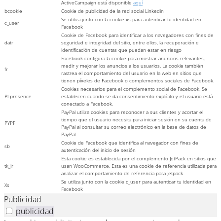
ActiveCampaign está disponible
aquí
bcookie
Cookie de publicidad de la red social Linkedin
Se utiliza junto con la cookie xs para autenticar tu identidad en
c_user
Facebook
Cookie de Facebook para identificar a los navegadores con fines de
datr
seguridad e integridad del sitio, entre ellos, la recuperación e
identificación de cuentas que puedan estar en riesgo
Facebook configura la cookie para mostrar anuncios relevantes,
medir y mejorar los anuncios a los usuarios. La cookie también
fr
rastrea el comportamiento del usuario en la web en sitios que
tienen píxeles de Facebook o complementos sociales de Facebook.
Cookies necesarios para el complemento social de Facebook. Se
Pl presence
establecen cuando se da consentimiento explícito y el usuario está
conectado a Facebook.
PayPal utiliza cookies para reconocer a sus clientes y acortar el
tiempo que el usuario necesita para iniciar sesión en su cuenta de
PYPF
PayPal al consultar su correo electrónico en la base de datos de
PayPal
Cookie de Facebook que identifica al navegador con fines de
sb
autenticación del inicio de sesión
Esta cookie es establecida por el complemento JetPack en sitios que
tk_lr
usan WooCommerce. Esta es una cookie de referencia utilizada para
analizar el comportamiento de referencia para Jetpack
Se utiliza junto con la cookie c_user para autenticar tu identidad en
Xs
Facebook
Publicidad
publicidad