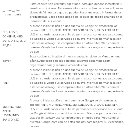
Estas cookies son utilizadas por Vimeo, para que puedan incrustarse y
visualizar sus vídeos. Almacenan información sobre cómo se utilizan los
__utma __utmb
videos de Vimeo para que se puedan hacer mejoras e informar de la
__utmc __utmz
productividad. Vimeo hace uso de las cookies de google analytics en la
utilización de sus videos.
Al crear o iniciar sesión en una cuenta de Google se almacenan las
cookies PREF, NID, HSID, APISID, SID, SSID, SAPISID, GAPS, LSID, BEAT,
NID, APISID,
ULS, en su ordenador con el fin de permanecer conectado a su cuenta
CONSENT, HSID,
de Google al visitar sus servicios de nuevo. Mientras permanezca con
SAPISID, SID, SSID,
esta sesión activa y use complementos en otros sitios Web como el
1P_JAR
nuestro, Google hará uso de estas cookies para mejorar su experiencia
de uso
Estas cookies se instalan al mostrar cualquier video de Vimeo en una
player
página. Aparecen bajo los dominios: av.vimeo.com, vimeo.com,
player.vimeo.com y secure-a.vimeocdn.com
Al crear o iniciar sesión en una cuenta de Google se almacenan las
cookies PREF, NID, HSID, APISID, SID, SSID, SAPISID, GAPS, LSID, BEAT,
ULS, en su ordenador con el fin de permanecer conectado a su cuenta
PREF
de Google al visitar sus servicios de nuevo. Mientras permanezca con
esta sesión activa y use complementos en otros sitios Web como el
nuestro, Google hará uso de estas cookies para mejorar su experiencia
de uso
Al crear o iniciar sesión en una cuenta de Google se almacenan las
cookies PREF, NID, HSID, APISID, SID, SSID, SAPISID, GAPS, LSID, BEAT,
SID, NID, HSID,
ULS, en su ordenador con el fin de permanecer conectado a su cuenta
APISID,
de Google al visitar sus servicios de nuevo. Mientras permanezca con
LOGIN_INFO,
esta sesión activa y use complementos en otros sitios Web como el
SAPISID, YSC
nuestro, Google hará uso de estas cookies para mejorar su experiencia
de uso