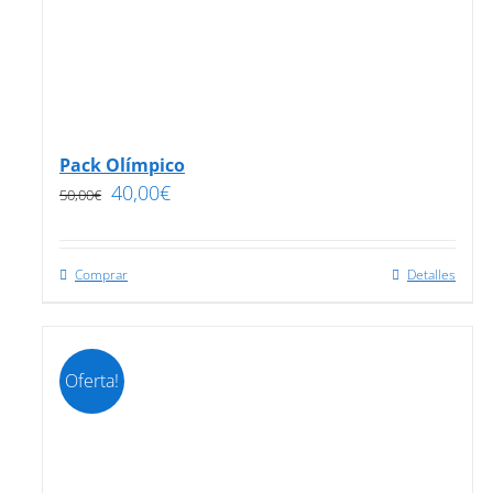
Pack Olímpico
40,00
€
50,00
€
Comprar
Detalles
Oferta!