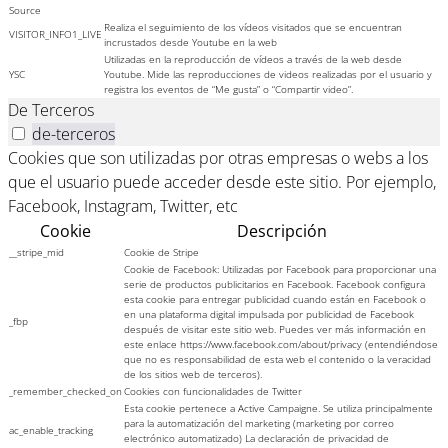
Source
Realiza el seguimiento de los vídeos visitados que se encuentran
VISITOR_INFO1_LIVE
incrustados desde Youtube en la web
Utilizadas en la reproducción de vídeos a través de la web desde
YSC
Youtube. Mide las reproducciones de videos realizadas por el usuario y
registra los eventos de “Me gusta” o “Compartir video”.
De Terceros
de-terceros
Cookies que son utilizadas por otras empresas o webs a los
que el usuario puede acceder desde este sitio. Por ejemplo,
Facebook, Instagram, Twitter, etc
Cookie
Descripción
__stripe_mid
Cookie de Stripe
Cookie de Facebook: Utilizadas por Facebook para proporcionar una
serie de productos publicitarios en Facebook. Facebook configura
esta cookie para entregar publicidad cuando están en Facebook o
en una plataforma digital impulsada por publicidad de Facebook
_fbp
después de visitar este sitio web. Puedes ver más información en
este enlace https://www.facebook.com/about/privacy (entendiéndose
que no es responsabilidad de esta web el contenido o la veracidad
de los sitios web de terceros).
_remember_checked_on
Cookies con funcionalidades de Twitter
Esta cookie pertenece a Active Campaigne. Se utiliza principalmente
para la automatización del marketing (marketing por correo
ac_enable_tracking
electrónico automatizado) La declaración de privacidad de