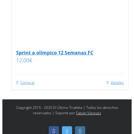
Sprint a olímpico 12 Semanas FC
12,00
€
Comprar
Detalles
Copyright 2015 - 2020 El Último Triatleta | Todos los derechos
reservados | Soporte por
Fabián Vázquez
Facebook
Twitter
Instagram