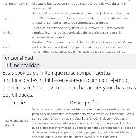
has_recent_activity
el usuario ha navegado por otros recursos del sitio web durante la
sesión actual.
Esta cookie es establecida por el complemento JetPack en sitios que
tk_or
usan WooCommerce. Esta es una cookie de referencia utilizada para
analizar el comportamiento de referencia para Jetpack
La cookie es instalada por JetPack de Automatic. Se utiliza para las
tk_r3d
métricas internas de las actividades del usuario para mejorar la
experiencia del usuario.
Cookie de Vimeo que garantiza la funcionalidad del reproductor Vimeo
vuid
en los sitios de los clientes. Se pueden obtener estadísticas sobre el
rendimiento de los usuarios en los sitios de los clientes de Vimeo
Funcionalidad
funcionalidad
Estas cookies permiten que no se rompan ciertas
funcionalidades incluidas en esta web, como por ejemplo,
ver videos de Yotube, Vimeo, escuchar audios y muchas otras
posibilidades.
Cookie
Descripción
Sistema de compartición en redes sociales. Si está presente en la web
permite a los visitantes compartir esta web a través de Facebook, Twitter,
correo electrónico y otros medios. Esta función incluye y utiliza una
__atuvc, di2, dt, loc,
cookie para recopilar información anónima cuando me visitas. AddThis
uid y uit
puede utilizar la información que no te identifica personalmente recogida
durante tu visita, para que otros sitios pongan anuncios sobre bienes y
servicios que puedan ser de interés para ti u otros usuarios