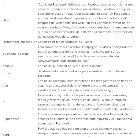
Cookie de Facebook: Utilizadas por Facebook para proporcionar una
serie de productos publicitarios en Facebook. Facebook configura
esta cookie para entregar publicidad cuando están en Facebook o
en una plataforma digital impulsada por publicidad de Facebook
_fbp
después de visitar este sitio web. Puedes ver más información en
este enlace https://www.facebook.com/about/privacy (entendiéndose
que no es responsabilidad de esta web el contenido o la veracidad
de los sitios web de terceros).
_remember_checked_on
Cookies con funcionalidades de Twitter
Esta cookie pertenece a Active Campaigne. Se utiliza principalmente
para la automatización del marketing (marketing por correo
ac_enable_tracking
electrónico automatizado) La declaración de privacidad de
ActiveCampaign está disponible
aquí
bcookie
Cookie de publicidad de la red social Linkedin
Se utiliza junto con la cookie xs para autenticar tu identidad en
c_user
Facebook
Cookie de Facebook para identificar a los navegadores con fines de
datr
seguridad e integridad del sitio, entre ellos, la recuperación e
identificación de cuentas que puedan estar en riesgo
Facebook configura la cookie para mostrar anuncios relevantes,
medir y mejorar los anuncios a los usuarios. La cookie también
fr
rastrea el comportamiento del usuario en la web en sitios que
tienen píxeles de Facebook o complementos sociales de Facebook.
Cookies necesarios para el complemento social de Facebook. Se
Pl presence
establecen cuando se da consentimiento explícito y el usuario está
conectado a Facebook.
PayPal utiliza cookies para reconocer a sus clientes y acortar el
tiempo que el usuario necesita para iniciar sesión en su cuenta de
PYPF