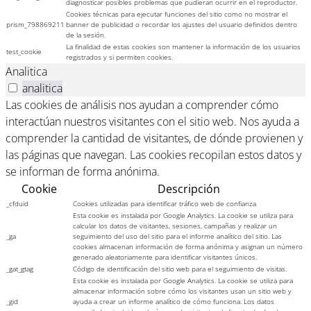
diagnosticar posibles problemas que pudieran ocurrir en el reproductor.
Cookies técnicas para ejecutar funciones del sitio como no mostrar el
prism_798869211
banner de publicidad o recordar los ajustes del usuario definidos dentro
de la sesión.
La finalidad de estas cookies son mantener la información de los usuarios
test_cookie
registrados y si permiten cookies.
Analitica
analitica
Las cookies de análisis nos ayudan a comprender cómo
interactúan nuestros visitantes con el sitio web. Nos ayuda a
comprender la cantidad de visitantes, de dónde provienen y
las páginas que navegan. Las cookies recopilan estos datos y
se informan de forma anónima.
Cookie
Descripción
_cfduid
Cookies utilizadas para identificar tráfico web de confianza
Esta cookie es instalada por Google Analytics. La cookie se utiliza para
calcular los datos de visitantes, sesiones, campañas y realizar un
_ga
seguimiento del uso del sitio para el informe analítico del sitio. Las
cookies almacenan información de forma anónima y asignan un número
generado aleatoriamente para identificar visitantes únicos.
_gat_gtag
Código de identificación del sitio web para el seguimiento de visitas.
Esta cookie es instalada por Google Analytics. La cookie se utiliza para
almacenar información sobre cómo los visitantes usan un sitio web y
_gid
ayuda a crear un informe analítico de cómo funciona. Los datos