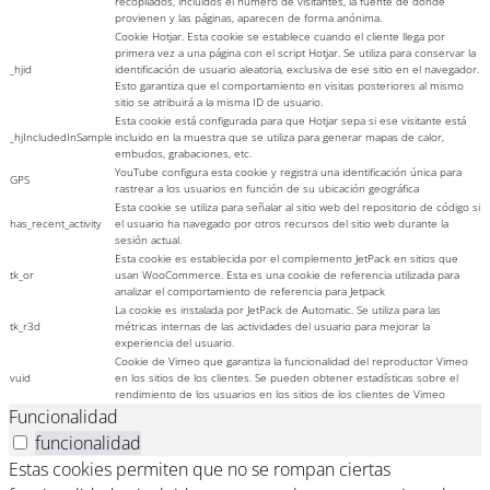
recopilados, incluidos el número de visitantes, la fuente de donde
provienen y las páginas, aparecen de forma anónima.
Cookie Hotjar. Esta cookie se establece cuando el cliente llega por
primera vez a una página con el script Hotjar. Se utiliza para conservar la
_hjid
identificación de usuario aleatoria, exclusiva de ese sitio en el navegador.
Esto garantiza que el comportamiento en visitas posteriores al mismo
sitio se atribuirá a la misma ID de usuario.
Esta cookie está configurada para que Hotjar sepa si ese visitante está
_hjIncludedInSample
incluido en la muestra que se utiliza para generar mapas de calor,
embudos, grabaciones, etc.
YouTube configura esta cookie y registra una identificación única para
GPS
rastrear a los usuarios en función de su ubicación geográfica
Esta cookie se utiliza para señalar al sitio web del repositorio de código si
has_recent_activity
el usuario ha navegado por otros recursos del sitio web durante la
sesión actual.
Esta cookie es establecida por el complemento JetPack en sitios que
tk_or
usan WooCommerce. Esta es una cookie de referencia utilizada para
analizar el comportamiento de referencia para Jetpack
La cookie es instalada por JetPack de Automatic. Se utiliza para las
tk_r3d
métricas internas de las actividades del usuario para mejorar la
experiencia del usuario.
Cookie de Vimeo que garantiza la funcionalidad del reproductor Vimeo
vuid
en los sitios de los clientes. Se pueden obtener estadísticas sobre el
rendimiento de los usuarios en los sitios de los clientes de Vimeo
Funcionalidad
funcionalidad
Estas cookies permiten que no se rompan ciertas