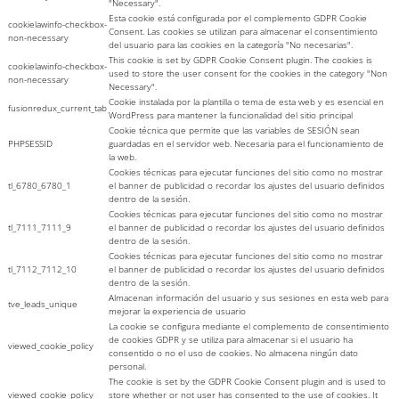
"Necessary".
Esta cookie está configurada por el complemento GDPR Cookie
cookielawinfo-checkbox-
Consent. Las cookies se utilizan para almacenar el consentimiento
non-necessary
del usuario para las cookies en la categoría "No necesarias".
This cookie is set by GDPR Cookie Consent plugin. The cookies is
cookielawinfo-checkbox-
used to store the user consent for the cookies in the category "Non
non-necessary
Necessary".
Cookie instalada por la plantilla o tema de esta web y es esencial en
fusionredux_current_tab
WordPress para mantener la funcionalidad del sitio principal
Cookie técnica que permite que las variables de SESIÓN sean
PHPSESSID
guardadas en el servidor web. Necesaria para el funcionamiento de
la web.
Cookies técnicas para ejecutar funciones del sitio como no mostrar
tl_6780_6780_1
el banner de publicidad o recordar los ajustes del usuario definidos
dentro de la sesión.
Cookies técnicas para ejecutar funciones del sitio como no mostrar
tl_7111_7111_9
el banner de publicidad o recordar los ajustes del usuario definidos
dentro de la sesión.
Cookies técnicas para ejecutar funciones del sitio como no mostrar
tl_7112_7112_10
el banner de publicidad o recordar los ajustes del usuario definidos
dentro de la sesión.
Almacenan información del usuario y sus sesiones en esta web para
tve_leads_unique
mejorar la experiencia de usuario
La cookie se configura mediante el complemento de consentimiento
de cookies GDPR y se utiliza para almacenar si el usuario ha
viewed_cookie_policy
consentido o no el uso de cookies. No almacena ningún dato
personal.
The cookie is set by the GDPR Cookie Consent plugin and is used to
viewed_cookie_policy
store whether or not user has consented to the use of cookies. It