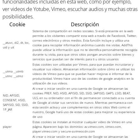
funcionalidades incluidas en esta web, como por ejemplo,
ver videos de Yotube, Vimeo, escuchar audios y muchas otras
posibilidades.
Cookie
Descripción
Sistema de compartición en redes sociales. Si está presente en la web
permite a los visitantes compartir esta web a través de Facebook, Twitter,
correo electrónico y otros medios. Esta función incluye y utiliza una
__atuvc, di2, dt, loc,
cookie para recopilar información anónima cuando me visitas. AddThis
uid y uit
puede utilizar la información que no te identifica personalmente recogida
durante tu visita, para que otros sitios pongan anuncios sobre bienes y
servicios que puedan ser de interés para ti u otros usuarios
Estas cookies son utilizadas por Vimeo, para que puedan incrustarse y
visualizar sus vídeos. Almacenan información sobre cómo se utilizan los
__utma __utmb
videos de Vimeo para que se puedan hacer mejoras e informar de la
__utmc __utmz
productividad. Vimeo hace uso de las cookies de google analytics en la
utilización de sus videos.
Al crear o iniciar sesión en una cuenta de Google se almacenan las
cookies PREF, NID, HSID, APISID, SID, SSID, SAPISID, GAPS, LSID, BEAT,
NID, APISID,
ULS, en su ordenador con el fin de permanecer conectado a su cuenta
CONSENT, HSID,
de Google al visitar sus servicios de nuevo. Mientras permanezca con
SAPISID, SID, SSID,
esta sesión activa y use complementos en otros sitios Web como el
1P_JAR
nuestro, Google hará uso de estas cookies para mejorar su experiencia
de uso
Estas cookies se instalan al mostrar cualquier video de Vimeo en una
player
página. Aparecen bajo los dominios: av.vimeo.com, vimeo.com,
player.vimeo.com y secure-a.vimeocdn.com
Al crear o iniciar sesión en una cuenta de Google se almacenan las