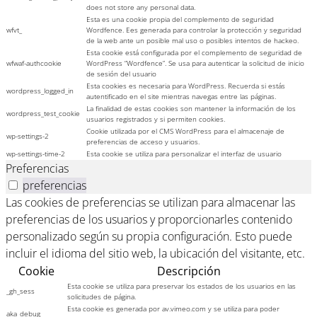
does not store any personal data.
Esta es una cookie propia del complemento de seguridad
wfvt_
Wordfence. Ees generada para controlar la protección y seguridad
de la web ante un posible mal uso o posibles intentos de hackeo.
Esta cookie está configurada por el complemento de seguridad de
wfwaf-authcookie
WordPress “Wordfence”. Se usa para autenticar la solicitud de inicio
de sesión del usuario
Esta cookies es necesaria para WordPress. Recuerda si estás
wordpress_logged_in
autentificado en el site mientras navegas entre las páginas.
La finalidad de estas cookies son mantener la información de los
wordpress_test_cookie
usuarios registrados y si permiten cookies.
Cookie utilizada por el CMS WordPress para el almacenaje de
wp-settings-2
preferencias de acceso y usuarios.
wp-settings-time-2
Esta cookie se utiliza para personalizar el interfaz de usuario
Preferencias
preferencias
Las cookies de preferencias se utilizan para almacenar las
preferencias de los usuarios y proporcionarles contenido
personalizado según su propia configuración. Esto puede
incluir el idioma del sitio web, la ubicación del visitante, etc.
Cookie
Descripción
Esta cookie se utiliza para preservar los estados de los usuarios en las
_gh_sess
solicitudes de página.
Esta cookie es generada por av.vimeo.com y se utiliza para poder
aka_debug