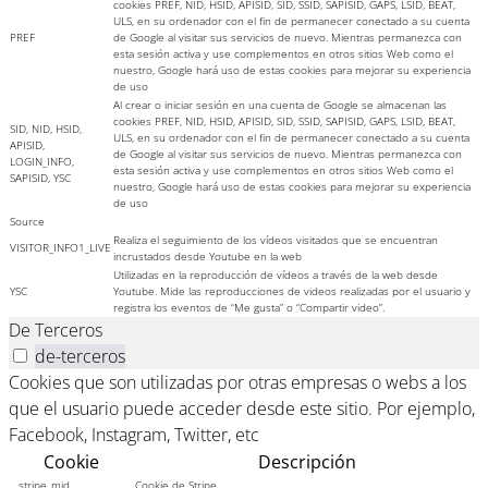
cookies PREF, NID, HSID, APISID, SID, SSID, SAPISID, GAPS, LSID, BEAT,
ULS, en su ordenador con el fin de permanecer conectado a su cuenta
PREF
de Google al visitar sus servicios de nuevo. Mientras permanezca con
esta sesión activa y use complementos en otros sitios Web como el
nuestro, Google hará uso de estas cookies para mejorar su experiencia
de uso
Al crear o iniciar sesión en una cuenta de Google se almacenan las
cookies PREF, NID, HSID, APISID, SID, SSID, SAPISID, GAPS, LSID, BEAT,
SID, NID, HSID,
ULS, en su ordenador con el fin de permanecer conectado a su cuenta
APISID,
de Google al visitar sus servicios de nuevo. Mientras permanezca con
LOGIN_INFO,
esta sesión activa y use complementos en otros sitios Web como el
SAPISID, YSC
nuestro, Google hará uso de estas cookies para mejorar su experiencia
de uso
Source
Realiza el seguimiento de los vídeos visitados que se encuentran
VISITOR_INFO1_LIVE
incrustados desde Youtube en la web
Utilizadas en la reproducción de vídeos a través de la web desde
YSC
Youtube. Mide las reproducciones de videos realizadas por el usuario y
registra los eventos de “Me gusta” o “Compartir video”.
De Terceros
de-terceros
Cookies que son utilizadas por otras empresas o webs a los
que el usuario puede acceder desde este sitio. Por ejemplo,
Facebook, Instagram, Twitter, etc
Cookie
Descripción
__stripe_mid
Cookie de Stripe