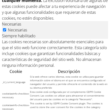
cualquier momento.
La exclusión voluntaria de algunas de
estas cookies puede afectar a tu experiencia de navegación
y que algunas funcionalidades que requieran de estas
cookies, no estén disponibles.
Necesarias
Necesarias
Siempre habilitado
Las cookies necesarias son absolutamente esenciales para
que el sitio web funcione correctamente. Esta categoría solo
incluye cookies que garantizan funcionalidades básicas y
características de seguridad del sitio web. No almacenan
ninguna información personal.
Cookie
Descripción
Si la web ofrece varios idiomas, esta cookie se utiliza para guardar
información sobre el idioma en el que se encuentra configurado el
_icl_current_language
navegador del usuario y permite ofrecerle el contenido de la web en
su idioma preferido
Esta cookie está configurada por el complemento GDPR Cookie
cookielawinfo-checkbox-
Consent. Las cookies se utilizan para almacenar el consentimiento
necessary
del usuario para las cookies en la categoría "Necesario".
This cookie is set by GDPR Cookie Consent plugin. The cookies is
cookielawinfo-checkbox-
used to store the user consent for the cookies in the category
necessary