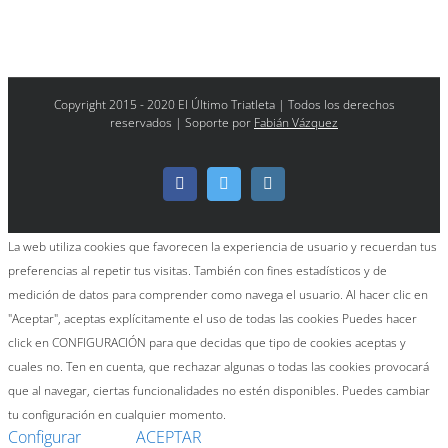
Copyright 2015 - 2020 El Último Triatleta | Todos los derechos
reservados | Soporte por
Fabián Vázquez
Facebook
Twitter
Instagram
La web utiliza cookies que favorecen la experiencia de usuario y recuerdan tus
preferencias al repetir tus visitas. También con fines estadísticos y de
medición de datos para comprender como navega el usuario. Al hacer clic en
"Aceptar", aceptas explícitamente el uso de todas las cookies Puedes hacer
click en CONFIGURACIÓN para que decidas que tipo de cookies aceptas y
cuales no. Ten en cuenta, que rechazar algunas o todas las cookies provocará
que al navegar, ciertas funcionalidades no estén disponibles. Puedes cambiar
tu configuración en cualquier momento.
Configurar
ACEPTAR