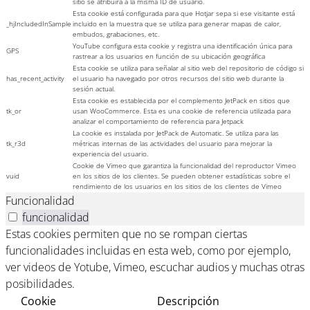
sitio se atribuirá a la misma ID de usuario.
Esta cookie está configurada para que Hotjar sepa si ese visitante está
_hjIncludedInSample
incluido en la muestra que se utiliza para generar mapas de calor,
embudos, grabaciones, etc.
YouTube configura esta cookie y registra una identificación única para
GPS
rastrear a los usuarios en función de su ubicación geográfica
Esta cookie se utiliza para señalar al sitio web del repositorio de código si
has_recent_activity
el usuario ha navegado por otros recursos del sitio web durante la
sesión actual.
Esta cookie es establecida por el complemento JetPack en sitios que
tk_or
usan WooCommerce. Esta es una cookie de referencia utilizada para
analizar el comportamiento de referencia para Jetpack
La cookie es instalada por JetPack de Automatic. Se utiliza para las
tk_r3d
métricas internas de las actividades del usuario para mejorar la
experiencia del usuario.
Cookie de Vimeo que garantiza la funcionalidad del reproductor Vimeo
vuid
en los sitios de los clientes. Se pueden obtener estadísticas sobre el
rendimiento de los usuarios en los sitios de los clientes de Vimeo
Funcionalidad
funcionalidad
Estas cookies permiten que no se rompan ciertas
funcionalidades incluidas en esta web, como por ejemplo,
ver videos de Yotube, Vimeo, escuchar audios y muchas otras
posibilidades.
Cookie
Descripción