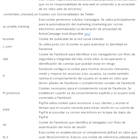
que no es responsabilidad de esta web el contenido o la veracidad
de los sitios web de terceros).
_remember_checked_on
Cookies con funcionalidades de Twitter
Esta cookie pertenece a Active Campaigne. Se utiliza principalmente
para la automatización del marketing (marketing por correo
ac_enable_tracking
electrónico automatizado) La declaración de privacidad de
ActiveCampaign está disponible
aquí
bcookie
Cookie de publicidad de la red social Linkedin
Se utiliza junto con la cookie xs para autenticar tu identidad en
c_user
Facebook
Cookie de Facebook para identificar a los navegadores con fines de
datr
seguridad e integridad del sitio, entre ellos, la recuperación e
identificación de cuentas que puedan estar en riesgo
Facebook configura la cookie para mostrar anuncios relevantes,
medir y mejorar los anuncios a los usuarios. La cookie también
fr
rastrea el comportamiento del usuario en la web en sitios que
tienen píxeles de Facebook o complementos sociales de Facebook.
Cookies necesarios para el complemento social de Facebook. Se
Pl presence
establecen cuando se da consentimiento explícito y el usuario está
conectado a Facebook.
PayPal utiliza cookies para reconocer a sus clientes y acortar el
tiempo que el usuario necesita para iniciar sesión en su cuenta de
PYPF
PayPal al consultar su correo electrónico en la base de datos de
PayPal
Cookie de Facebook que identifica al navegador con fines de
sb
autenticación del inicio de sesión
Esta cookie es establecida por el complemento JetPack en sitios que
tk_lr
usan WooCommerce. Esta es una cookie de referencia utilizada para