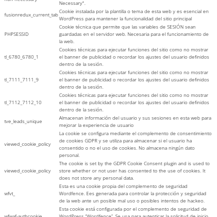
Necessary".
Cookie instalada por la plantilla o tema de esta web y es esencial en
fusionredux_current_tab
WordPress para mantener la funcionalidad del sitio principal
Cookie técnica que permite que las variables de SESIÓN sean
PHPSESSID
guardadas en el servidor web. Necesaria para el funcionamiento de
la web.
Cookies técnicas para ejecutar funciones del sitio como no mostrar
tl_6780_6780_1
el banner de publicidad o recordar los ajustes del usuario definidos
dentro de la sesión.
Cookies técnicas para ejecutar funciones del sitio como no mostrar
tl_7111_7111_9
el banner de publicidad o recordar los ajustes del usuario definidos
dentro de la sesión.
Cookies técnicas para ejecutar funciones del sitio como no mostrar
tl_7112_7112_10
el banner de publicidad o recordar los ajustes del usuario definidos
dentro de la sesión.
Almacenan información del usuario y sus sesiones en esta web para
tve_leads_unique
mejorar la experiencia de usuario
La cookie se configura mediante el complemento de consentimiento
de cookies GDPR y se utiliza para almacenar si el usuario ha
viewed_cookie_policy
consentido o no el uso de cookies. No almacena ningún dato
personal.
The cookie is set by the GDPR Cookie Consent plugin and is used to
viewed_cookie_policy
store whether or not user has consented to the use of cookies. It
does not store any personal data.
Esta es una cookie propia del complemento de seguridad
wfvt_
Wordfence. Ees generada para controlar la protección y seguridad
de la web ante un posible mal uso o posibles intentos de hackeo.
Esta cookie está configurada por el complemento de seguridad de
wfwaf-authcookie
WordPress “Wordfence”. Se usa para autenticar la solicitud de inicio