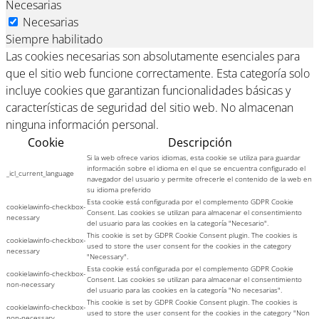
Necesarias
Necesarias
Siempre habilitado
Las cookies necesarias son absolutamente esenciales para
que el sitio web funcione correctamente. Esta categoría solo
incluye cookies que garantizan funcionalidades básicas y
características de seguridad del sitio web. No almacenan
ninguna información personal.
Cookie
Descripción
Si la web ofrece varios idiomas, esta cookie se utiliza para guardar
información sobre el idioma en el que se encuentra configurado el
_icl_current_language
navegador del usuario y permite ofrecerle el contenido de la web en
su idioma preferido
Esta cookie está configurada por el complemento GDPR Cookie
cookielawinfo-checkbox-
Consent. Las cookies se utilizan para almacenar el consentimiento
necessary
del usuario para las cookies en la categoría "Necesario".
This cookie is set by GDPR Cookie Consent plugin. The cookies is
cookielawinfo-checkbox-
used to store the user consent for the cookies in the category
necessary
"Necessary".
Esta cookie está configurada por el complemento GDPR Cookie
cookielawinfo-checkbox-
Consent. Las cookies se utilizan para almacenar el consentimiento
non-necessary
del usuario para las cookies en la categoría "No necesarias".
This cookie is set by GDPR Cookie Consent plugin. The cookies is
cookielawinfo-checkbox-
used to store the user consent for the cookies in the category "Non
non-necessary