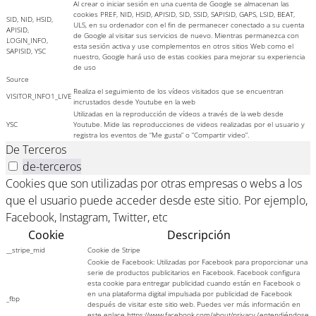
Al crear o iniciar sesión en una cuenta de Google se almacenan las
cookies PREF, NID, HSID, APISID, SID, SSID, SAPISID, GAPS, LSID, BEAT,
SID, NID, HSID,
ULS, en su ordenador con el fin de permanecer conectado a su cuenta
APISID,
de Google al visitar sus servicios de nuevo. Mientras permanezca con
LOGIN_INFO,
esta sesión activa y use complementos en otros sitios Web como el
SAPISID, YSC
nuestro, Google hará uso de estas cookies para mejorar su experiencia
de uso
Source
Realiza el seguimiento de los vídeos visitados que se encuentran
VISITOR_INFO1_LIVE
incrustados desde Youtube en la web
Utilizadas en la reproducción de vídeos a través de la web desde
YSC
Youtube. Mide las reproducciones de videos realizadas por el usuario y
registra los eventos de “Me gusta” o “Compartir video”.
De Terceros
de-terceros
Cookies que son utilizadas por otras empresas o webs a los
que el usuario puede acceder desde este sitio. Por ejemplo,
Facebook, Instagram, Twitter, etc
Cookie
Descripción
__stripe_mid
Cookie de Stripe
Cookie de Facebook: Utilizadas por Facebook para proporcionar una
serie de productos publicitarios en Facebook. Facebook configura
esta cookie para entregar publicidad cuando están en Facebook o
en una plataforma digital impulsada por publicidad de Facebook
_fbp
después de visitar este sitio web. Puedes ver más información en
este enlace https://www.facebook.com/about/privacy (entendiéndose