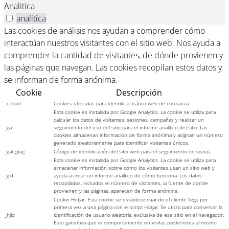
Analitica
analitica
Las cookies de análisis nos ayudan a comprender cómo
interactúan nuestros visitantes con el sitio web. Nos ayuda a
comprender la cantidad de visitantes, de dónde provienen y
las páginas que navegan. Las cookies recopilan estos datos y
se informan de forma anónima.
Cookie
Descripción
_cfduid
Cookies utilizadas para identificar tráfico web de confianza
Esta cookie es instalada por Google Analytics. La cookie se utiliza para
calcular los datos de visitantes, sesiones, campañas y realizar un
_ga
seguimiento del uso del sitio para el informe analítico del sitio. Las
cookies almacenan información de forma anónima y asignan un número
generado aleatoriamente para identificar visitantes únicos.
_gat_gtag
Código de identificación del sitio web para el seguimiento de visitas.
Esta cookie es instalada por Google Analytics. La cookie se utiliza para
almacenar información sobre cómo los visitantes usan un sitio web y
_gid
ayuda a crear un informe analítico de cómo funciona. Los datos
recopilados, incluidos el número de visitantes, la fuente de donde
provienen y las páginas, aparecen de forma anónima.
Cookie Hotjar. Esta cookie se establece cuando el cliente llega por
primera vez a una página con el script Hotjar. Se utiliza para conservar la
_hjid
identificación de usuario aleatoria, exclusiva de ese sitio en el navegador.
Esto garantiza que el comportamiento en visitas posteriores al mismo