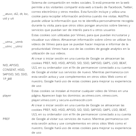
Sistema de compartición en redes sociales. Si está presente en la web
permite a los visitantes compartir esta web a través de Facebook, Twitter,
correo electrónico y otros medios. Esta función incluye y utiliza una
__atuvc, di2, dt, loc,
cookie para recopilar información anónima cuando me visitas. AddThis
uid y uit
puede utilizar la información que no te identifica personalmente recogida
durante tu visita, para que otros sitios pongan anuncios sobre bienes y
servicios que puedan ser de interés para ti u otros usuarios
Estas cookies son utilizadas por Vimeo, para que puedan incrustarse y
visualizar sus vídeos. Almacenan información sobre cómo se utilizan los
__utma __utmb
videos de Vimeo para que se puedan hacer mejoras e informar de la
__utmc __utmz
productividad. Vimeo hace uso de las cookies de google analytics en la
utilización de sus videos.
Al crear o iniciar sesión en una cuenta de Google se almacenan las
cookies PREF, NID, HSID, APISID, SID, SSID, SAPISID, GAPS, LSID, BEAT,
NID, APISID,
ULS, en su ordenador con el fin de permanecer conectado a su cuenta
CONSENT, HSID,
de Google al visitar sus servicios de nuevo. Mientras permanezca con
SAPISID, SID, SSID,
esta sesión activa y use complementos en otros sitios Web como el
1P_JAR
nuestro, Google hará uso de estas cookies para mejorar su experiencia
de uso
Estas cookies se instalan al mostrar cualquier video de Vimeo en una
player
página. Aparecen bajo los dominios: av.vimeo.com, vimeo.com,
player.vimeo.com y secure-a.vimeocdn.com
Al crear o iniciar sesión en una cuenta de Google se almacenan las
cookies PREF, NID, HSID, APISID, SID, SSID, SAPISID, GAPS, LSID, BEAT,
ULS, en su ordenador con el fin de permanecer conectado a su cuenta
PREF
de Google al visitar sus servicios de nuevo. Mientras permanezca con
esta sesión activa y use complementos en otros sitios Web como el
nuestro, Google hará uso de estas cookies para mejorar su experiencia
de uso