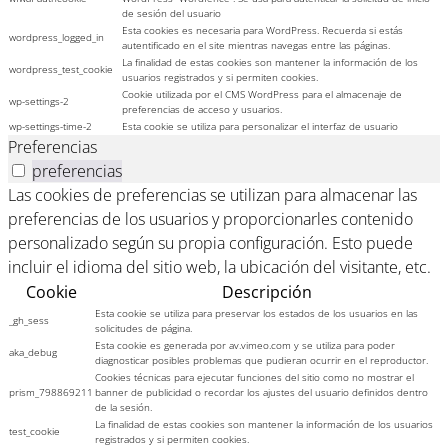
de sesión del usuario
Esta cookies es necesaria para WordPress. Recuerda si estás
wordpress_logged_in
autentificado en el site mientras navegas entre las páginas.
La finalidad de estas cookies son mantener la información de los
wordpress_test_cookie
usuarios registrados y si permiten cookies.
Cookie utilizada por el CMS WordPress para el almacenaje de
wp-settings-2
preferencias de acceso y usuarios.
wp-settings-time-2
Esta cookie se utiliza para personalizar el interfaz de usuario
Preferencias
preferencias
Las cookies de preferencias se utilizan para almacenar las
preferencias de los usuarios y proporcionarles contenido
personalizado según su propia configuración. Esto puede
incluir el idioma del sitio web, la ubicación del visitante, etc.
Cookie
Descripción
Esta cookie se utiliza para preservar los estados de los usuarios en las
_gh_sess
solicitudes de página.
Esta cookie es generada por av.vimeo.com y se utiliza para poder
aka_debug
diagnosticar posibles problemas que pudieran ocurrir en el reproductor.
Cookies técnicas para ejecutar funciones del sitio como no mostrar el
prism_798869211
banner de publicidad o recordar los ajustes del usuario definidos dentro
de la sesión.
La finalidad de estas cookies son mantener la información de los usuarios
test_cookie
registrados y si permiten cookies.